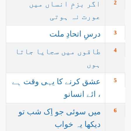
2
اگر بزمِ انساں میں
عورت نہ ہوتی
3
درسِ اتحادِ ملت
4
طاقوں میں سجایا جاتا
ہوں
5
عشق کرنے کا یہی وقت ہے
، ائے انسانو
6
میں سوئی جو اِک شب تو
دیکھا یہ خواب