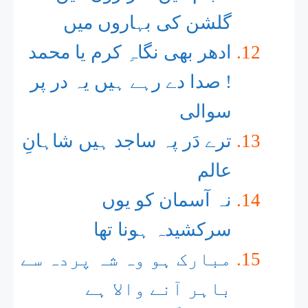
گلشن کی بہاروں میں
ادھر بھی نگاہِ کرم یا محمد
! صدا دے رہے ہیں یہ در پر
سوالی
ترے دَر پہ ساجد ہیں شاہانِ
عالم
نہ آسمان کو یوں
سرکشیدہ ہونا تھا
مبارک ہو وہ شہ پردہ سے
باہر آنے والا ہے