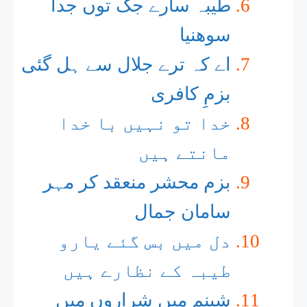
طیبہ سارے جگ توں جدا
سوھنیا
اے کہ ترے جلال سے ہل گئی
بزمِ کافری
خدا تو نہیں با خدا
مانتے ہیں
بزم محشر منعقد کر مہر
سامان جمال
دل میں بس گئے یارو
طیبہ کے نظارے ہیں
شبنم میں شراروں میں