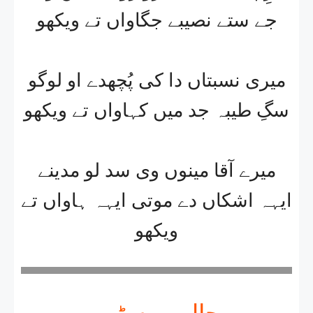
جے ستے نصیبے جگاواں تے ویکھو
میری نسبتاں دا کی پُچھدے او لوگو
سگِ طیبہ جد میں کہاواں تے ویکھو
میرے آقا مینوں وی سد لو مدینے
ایہہ اشکاں دے موتی ایہہ ہاواں تے
ویکھو