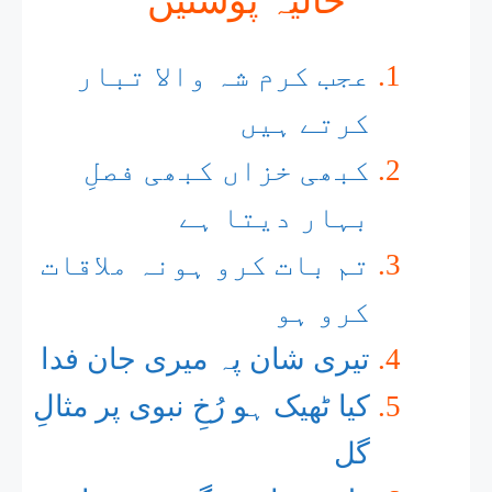
حالیہ پوسٹیں
عجب کرم شہ والا تبار
کرتے ہیں
کبھی خزاں کبھی فصلِ
بہار دیتا ہے
تم بات کرو ہونہ ملاقات
کرو ہو
تیری شان پہ میری جان فدا
کیا ٹھیک ہو رُخِ نبوی پر مثالِ
گل