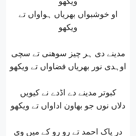
ویکھو
او خوشبواں بھریاں ہواواں تے
ویکھو
مدینے دی ہر چیز سوھنی تے سچی
اوہدی نور بھریاں فضاواں تے ویکھو
کبوتر مدینے دے اڈدے نے کیویں
دلاں نوں جو بھاون اداواں تے ویکھو
درِ پاک احمد تے رو رو کے میں وی