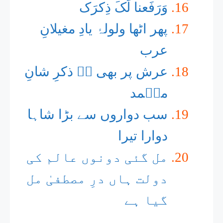
وَرَفَعنا لَکَ ذِکرَک
پھر اٹھا ولولۂ یادِ مغیلانِ
عرب
عرش پر بھی ہے ذکرِ شانِ
محؐمد
سب دواروں سے بڑا شاہا
دوارا تیرا
مل گئی دونوں عالم کی
دولت ہاں درِ مصطفیٰ مل
گیا ہے