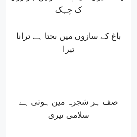
ک چہک
باغ کے سازوں میں بجتا ہے ترانا
تیرا
صف ہر شجرہ مین ہوتی ہے
سلامی تیری