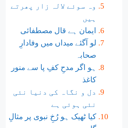
وہ سوئے لالہ زار پھرتے
ہیں
ایمان ہے قال مصطفائی
لو آگئے میداں میں وفادارِ
صحابہ
ہو اگر مدحِ کفِ پا سے منور
کاغذ
دل و نگاہ کی دنیا نئی
نئی ہوئی ہے
کیا ٹھیک ہو رُخِ نبوی پر مثالِ