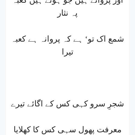
پہ نثار
شمع اک تو‘ ہے کہ پروانہ ہے کعبہ
تیرا
شجرِ سرو کہی کس کے اگائے تیرے
معرفت پھول سہی کس کا کھلایا