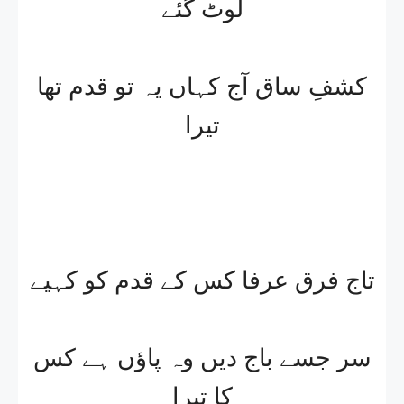
لوٹ گئے
کشفِ ساق آج کہاں یہ تو قدم تھا
تیرا
تاج فرق عرفا کس کے قدم کو کہیے
سر جسے باج دیں وہ پاﺅں ہے کس
کا تیرا