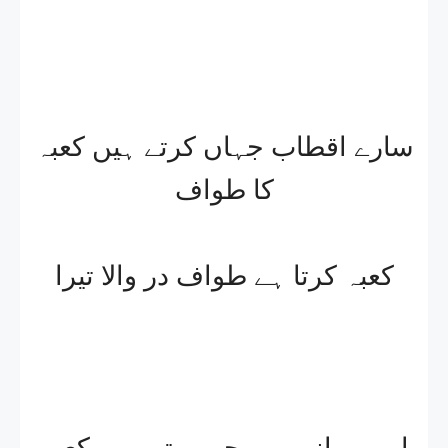
سارے اقطاب جہاں کرتے ہیں کعبہ
کا طواف
کعبہ کرتا ہے طواف در والا تیرا
اور پروانے ہیں جو ہوتے ہیں کعبہ