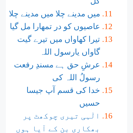
گل
میں مدینے چلا میں مدینے چلا
عاصیوں کو در تمھارا مل گیا
تیرا کھاواں میں تیرے گیت
گاواں یارسول اللہ
عرشِ حق ہے مسندِ رفعت
رسولُ اللہ کی
خدا کی قسم آپ جیسا
حسیں
الٰہی تیری چوکھٹ پر
بھکاری بن کے آیا ہوں