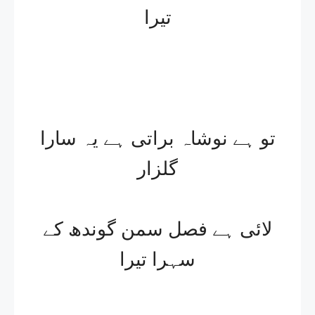
تیرا
تو ہے نوشاہ براتی ہے یہ سارا
گلزار
لائی ہے فصل سمن گوندھ کے
سہرا تیرا