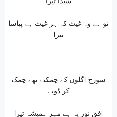
شیدا تیرا
تو ہے وہ غیث کہ ہر غیث ہے پیاسا
تیرا
سورج اگلوں کے چمکتے تھے چمک
کر ڈوبے
افقِ نور پہ ہے مہر ہمیشہ تیرا