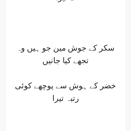
سکر کے جوش مین جو ہیں وہ
تجھے کیا جانیں
خضر کے ہوش سے پوچھے کوئی
رتبہ تیرا