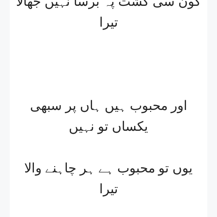
کون سی کشت پہ برسا نہیں جھالا
تیرا
اور محبوب ہیں ہاں پر سبھی
یکساں تو نہیں
یوں تو محبوب ہے ہر چاہنے والا
تیرا