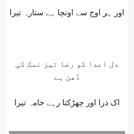
اور ہر اوج سے اونچا ہے ستارہ تیرا
دل اعدا کو رضا تیز نمک کی
دُھن ہے
اک ذرا اور چھڑکتا رہے خامہ تیرا