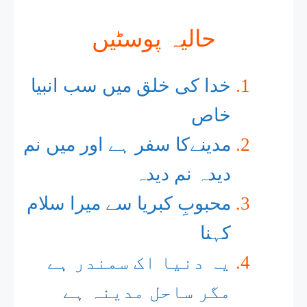
حالیہ پوسٹیں
خدا کی خلق میں سب انبیا
خاص
مدینےکا سفر ہے اور میں نم
دیدہ نم دیدہ
محبوبِ کبریا سے میرا سلام
کہنا
یہ دنیا اک سمندر ہے
مگر ساحل مدینہ ہے