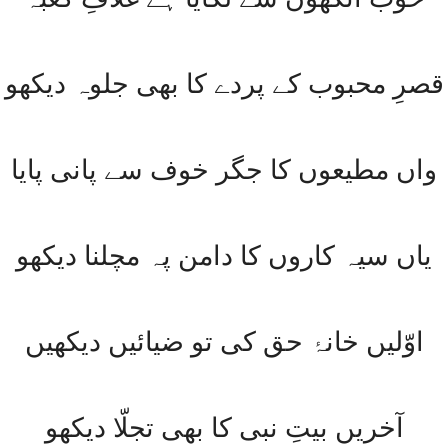
قصرِ محبوب کے پردے کا بھی جلوہ دیکھو
واں مطیعوں کا جگر خوف سے پانی پایا
یاں سیہ کاروں کا دامن پہ مچلنا دیکھو
اوّلیں خانۂ حق کی تو ضیائیں دیکھیں
آخریں بیتِ نبی کا بھی تجلّا دیکھو