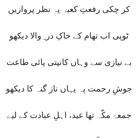
کر چکی رفعتِ کعبہ پہ نظر پروازیں
ٹوپی اب تھام کے خاکِ در ِ والا دیکھو
بے نیازی سے وہاں کانپتی پائی طاعت
جوشِ رحمت پہ یہاں ناز گنہ کا دیکھو
جمعۂ مکّہ تھا عید، اہلِ عبادت کے لیے