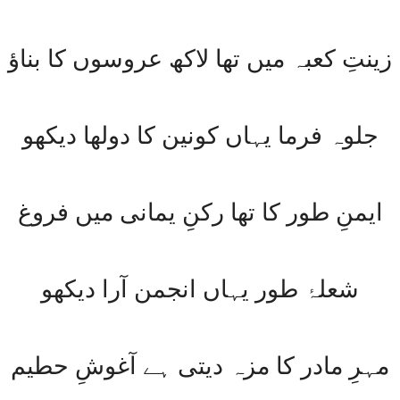
زینتِ کعبہ میں تھا لاکھ عروسوں کا بناؤ
جلوہ فرما یہاں کونین کا دولھا دیکھو
ایمنِ طور کا تھا رکنِ یمانی میں فروغ
شعلۂ طور یہاں انجمن آرا دیکھو
مہرِ مادر کا مزہ دیتی ہے آغوشِ حطیم