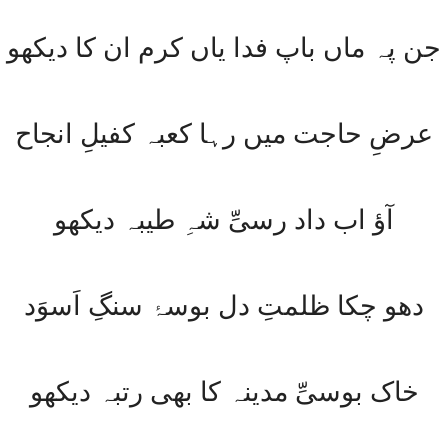
جن پہ ماں باپ فدا یاں کرم ان کا دیکھو
عرضِ حاجت میں رہا کعبہ کفیلِ انجاح
آؤ اب داد رسیِّ شہِ طیبہ دیکھو
دھو چکا ظلمتِ دل بوسۂ سنگِ اَسوَد
خاک بوسیِّ مدینہ کا بھی رتبہ دیکھو