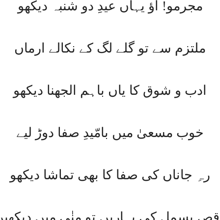
مجرمو! آؤ یہاں عیدِ دو شنبہ دیکھو
ملتزم سے تو گلے لگ کے نکالے ارماں
ادب و شوق کا یاں باہم الجھنا دیکھو
خوب مسعیٰ میں بامّیدِ صفا دوڑ لیے
رہِ جاناں کی صفا کا بھی تماشا دیکھو
قصِ بسمل کی بہاریں تو منٰی میں دیکھیں