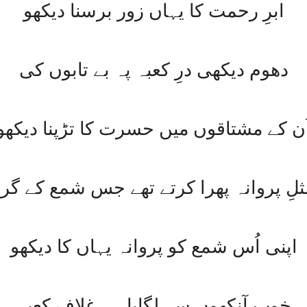
ابرِ رحمت کا یہاں زور برسنا دیکھو
دھوم دیکھی درِ کعبہ پہ بے تابوں کی
ُن کے مشتاقوں میں حسرت کا تڑپنا دیکھو
ثلِ پروانہ پھرا کرتے تھے جس شمع کے گرد
اپنی اُس شمع کو پروانہ یہاں کا دیکھو
خوب آنکھوں سے لگایا ہے غلافِ کعبہ