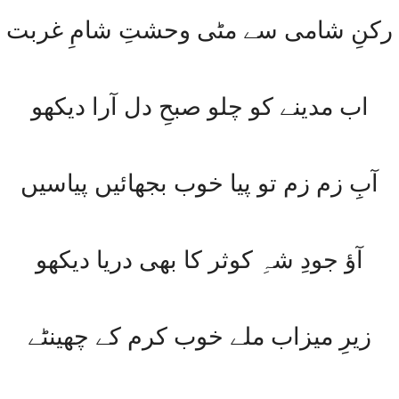
رکنِ شامی سے مٹی وحشتِ شامِ غربت
اب مدینے کو چلو صبحِ دل آرا دیکھو
آبِ زم زم تو پیا خوب بجھائیں پیاسیں
آؤ جودِ شہِ کوثر کا بھی دریا دیکھو
زیرِ میزاب ملے خوب کرم کے چھینٹے