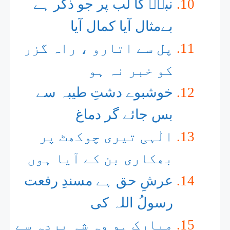
نبیؐ کا لب پر جو ذکر ہے
بےمثال آیا کمال آیا
پل سے اتارو ، راہ گزر
کو خبر نہ ہو
خوشبوے دشتِ طیبہ سے
بس جائے گر دماغ
الٰہی تیری چوکھٹ پر
بھکاری بن کے آیا ہوں
عرشِ حق ہے مسندِ رفعت
رسولُ اللہ کی
مبارک ہو وہ شہ پردہ سے