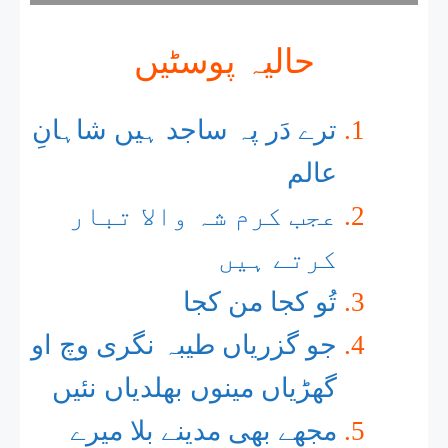
حالیہ پوسٹیں
ترے دَر پہ ساجد ہیں شاہانِ
عالم
عجب کرم شہ والا تبار
کرتے ہیں
تُو کجا من کجا
جو گزریاں طیبہ نگری وچ او
گھڑیاں مینوں بھلدیاں نئیں
مجھے بھی مدینے بلا میرے