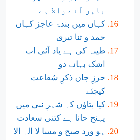
باہر آنے والا ہے
کہاں میں بندۂ عاجز کہاں
حمد و ثنا تیری
طیبہ کی ہے یاد آئی اب
اشک بہانے دو
حرزِ جاں ذکرِ شفاعت
کیجئے
کیا بتاؤں کہ شہرِ نبی میں
پہنچ جانا ہے کتنی سعادت
ہو ورد صبح و مسا لا الہ الا