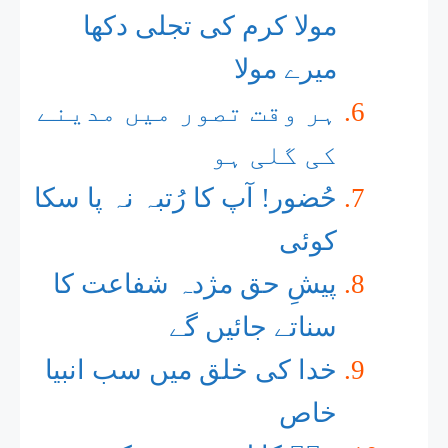
مولا کرم کی تجلی دکھا
میرے مولا
ہر وقت تصور میں مدینے
کی گلی ہو
حُضور! آپ کا رُتبہ نہ پا سکا
کوئی
پیشِ حق مژدہ شفاعت کا
سناتے جائیں گے ​
خدا کی خلق میں سب انبیا
خاص