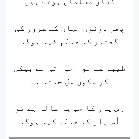
کفار مسلماں ہوتے ہیں
پھر دونوں جہاں کے سرور کی
گفتار کا عالم کیا ہوگا
طیبہ سے ہوا جب آتی ہے بیکل
کو سکوں مل جاتا ہے
اِس پار کا جب یہ عالم ہے تو
اُس پار کا عالم کیا ہوگا