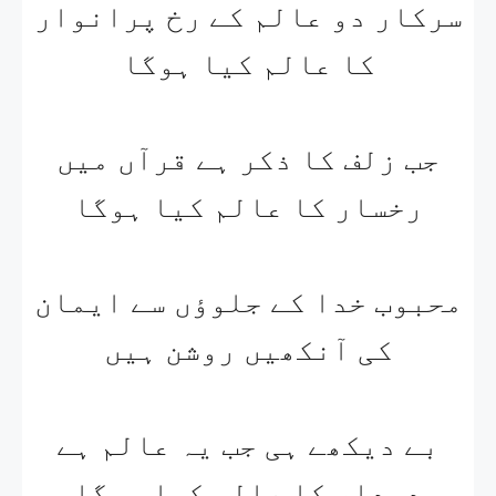
سرکار دو عالم کے رخ پرانوار
کا عالم کیا ہوگا
جب زلف کا ذکر ہے قرآں میں
رخسار کا عالم کیا ہوگا
محبوب خدا کے جلوؤں سے ایمان
کی آنکھیں روشن ہیں
بے دیکھے ہی جب یہ عالم ہے
دیدار کا عالم کیا ہوگا