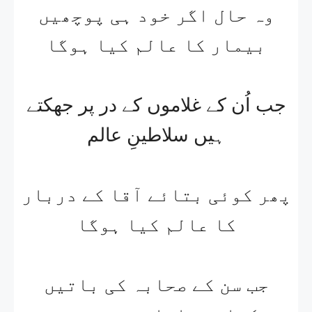
وہ حال اگر خود ہی پوچھیں
بیمار کا عالم کیا ہوگا
جب اُن کے غلاموں کے در پر جھکتے
ہیں سلاطینِ عالم
پھر کوئی بتائے آقا کے دربار
کا عالم کیا ہوگا
جب سن کے صحابہ کی باتیں