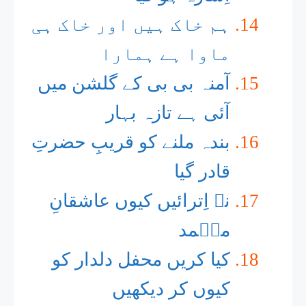
ہم خاک ہیں اور خاک ہی
ماوا ہے ہمارا
آمنہ بی بی کے گلشن میں
آئی ہے تازہ بہار
بندہ ملنے کو قریبِ حضرتِ
قادر گیا
نہ اِترائیں کیوں عاشقانِ
محؐمد
کیا کریں محفل دلدار کو
کیوں کر دیکھیں