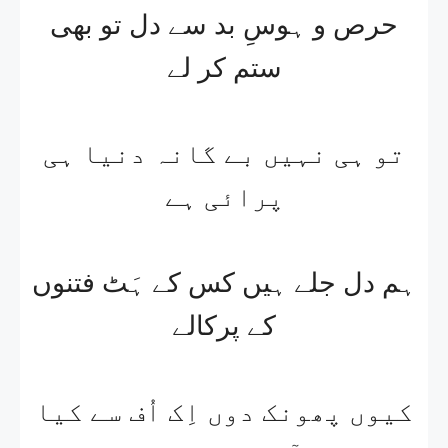
حرص و ہوسِ بد سے دل تو بھی
ستم کر لے
تو ہی نہیں بے گانہ دنیا ہی
پرائی ہے
ہم دل جلے ہیں کس کے ہَٹ فتنوں
کے پرکالے
کیوں پھونک دوں اِک اُف سے کیا