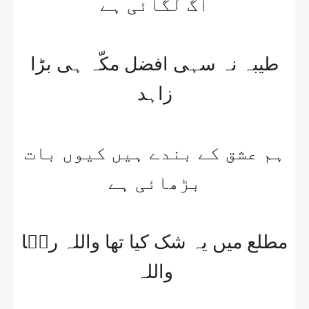
آگ لگائی ہے
طیبہ نہ سہی افضل مکّہ ہی بڑا
زاہد
ہم عشق کے بندے ہیں کیوں بات
بڑھائی ہے
مطلع میں یہ شک کیا تھا واللہ رضؔا
واللہ