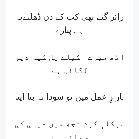
زائر گئے بھی کب کے دن ڈھلنےپہ
ہے پیارے
اٹھ میرے اکیلے چل کیا دیر
لگائی ہے
بازارِ عمل میں تو سودا نہ بنا اپنا
سرکارِ کرم تجھ میں عیبی کی
سمائی ہے