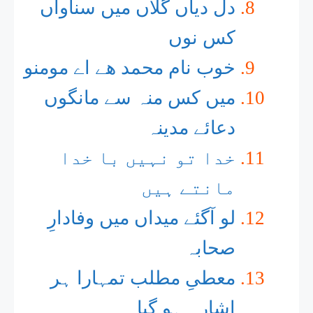
دل دیاں گلاں میں سناواں
کس نوں
خوب نام محمد ھے اے مومنو
میں کس منہ سے مانگوں
دعائے مدینہ
خدا تو نہیں با خدا
مانتے ہیں
لو آگئے میداں میں وفادارِ
صحابہ
معطیِ مطلب تمہارا ہر
اِشارہ ہو گیا