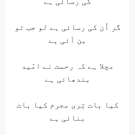
کی رسائی ہے
گر اُن کی رسائی ہے لو جب تو
بن آئی ہے
مچلا ہے کہ رحمت نے امّید
بندھائی ہے
کیا بات تِری مجرم کیا بات
بنائی ہے