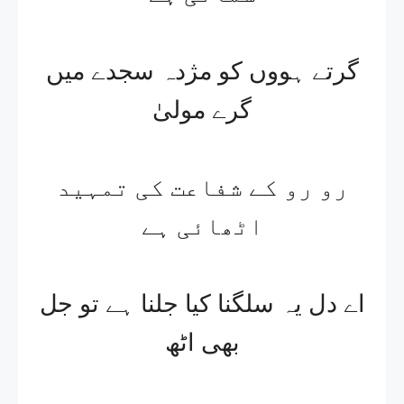
گرتے ہووں کو مژدہ سجدے میں
گرے مولیٰ
رو رو کے شفاعت کی تمہید
اٹھائی ہے
اے دل یہ سلگنا کیا جلنا ہے تو جل
بھی اٹھ