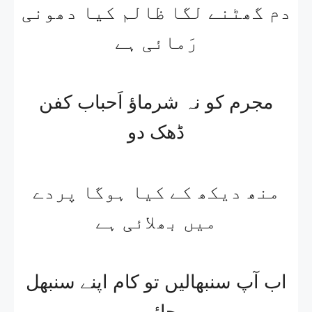
دم گھٹنے لگا ظالم کیا دھونی
رَمائی ہے
مجرم کو نہ شرماؤ اَحباب کفن
ڈھک دو
منھ دیکھ کے کیا ہوگا پردے
میں بھلائی ہے
اب آپ سنبھالیں تو کام اپنے سنبھل
جائیں