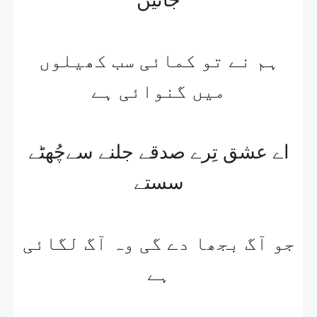
ہم نے تو کمائی سب کھیلوں
میں گنوائی ہے
اے عشق تِرے صدقے جلنے سےچُھٹے
سستے
جو آگ بجھا دے گی وہ آگ لگائی
ہے