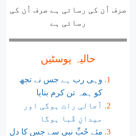
صرف اُن کی رسائی ہے صرف اُن کی
رسائی ہے
حالیہ پوسٹیں
وہی رب ہے جس نے تجھ
کو ہمہ تن کرم بنایا
اُجالی رات ہوگی اور
میدانِ قُبا ہوگا
مئے حُبِّ نبی سے جس کا دل