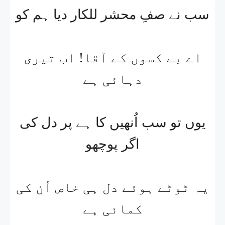
سب نے صفِ محشر للکار دیا ہم کو
اے بے کسوں کے آقا! اب تیری
دہائی ہے
یوں تو سب اُنھیں کا ہے پر دل کی
اگر پوچھو
یہ ٹوٹے ہوئے دل ہی خاص اُن کی
کمائی ہے