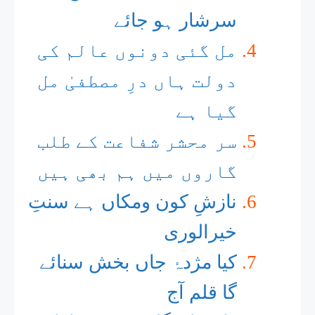
سرشار ہو جائے
مل گئی دونوں عالم کی
دولت ہاں درِ مصطفیٰ مل
گیا ہے
سر محشر شفاعت کے طلب
گاروں میں ہم بھی ہیں
نازشِ کون ومکاں ہے سنتِ
خیرالوری
کیا مژدۂ جاں بخش سنائے
گا قلم آج