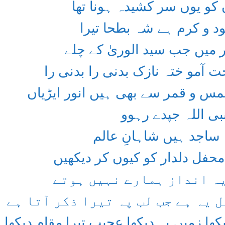
کو یوں سر کشیدہ ہونا تھا
ود و کرم ہے شہ بطحا تیرا
 میں جب سید الوریٰ کے چلے
ت آمو ختہ نازک بدنی را بدنی را
س و قمر سے بھی ہیں انور ایڑیاں
نبی اللہ جپدے رہوو
ہ ساجد ہیں شاہانِ عالم
محفل دلدار کو کیوں کر دیکھیں
یہ انداز ہمارے نہیں ہوتے
 یہ ہے جب لب پہ تیرا ذکر آتا ہے
کھا زمیں پہ دیکھا عجیب تیرا مقام دیکھا