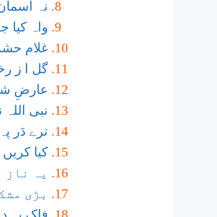
نہ آسمان 
واہ کیا ج
غلام حشر
گل ا ز رخ
عارضِ شم
نبی اللہ 
ترے دَر پ
کیا کریں 
یہ ناز 
بڑی مشکل
فلک پہ دی