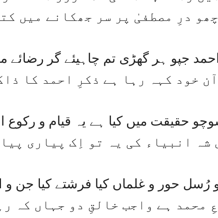
ھو درِ مصطفیٰ پر سر جھکانے میں کت
 احمد جپو ہر گھڑی تم چاہیئے گر رضائے مع
ن خود کہہ رہا ہے ذکرِ احمد کا ذاک
چو حقیقت میں کیا ہے یہ قیام و رکوع ا
شہ انبیاء کی یہ تو اِک پیاری پیا
 و رُسل حور و غلماں کیا فرشتے کیا جن و 
ِ محمد ہے واجب خالقِ دو جہاں کہ رہ