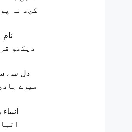
کچھ نہ پوچ
نامِ
دیکھو قرآ
دل سے سو
میرے ہادی 
انبیاء
اتباع