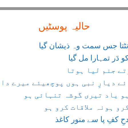
حالیہ پوسٹیں
انٹتا جس سمت وہ ذیشان گیا
 دَر تمہارا مل گیا
تے جنم لیا ہوتا
ے دیارِ نبی ہوں پوچھیئے میرے دام
ہو یاد تیری گوشہ تنہائی ہو
رو ہونہ ملاقات کرو ہو
حِ کفِ پا سے منور کاغذ