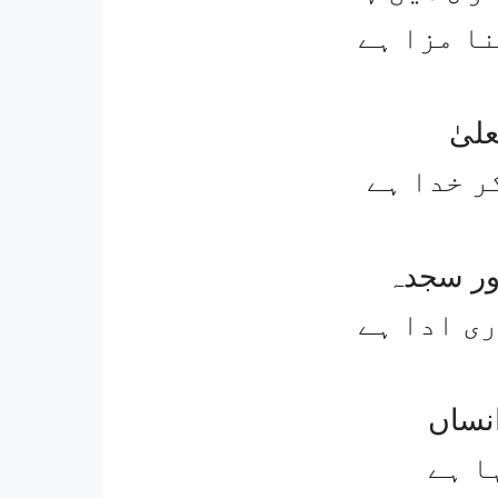
نا مزا ہے
لیٰ
ر خدا ہے
ور سجدہ
ری ادا ہے
انساں
ا ہے