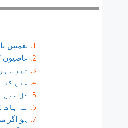
نعمتیں ب
عاصیوں کو
تیرے ہو
میں گدائ
دل میں 
تم بات ک
ہو اگر مد