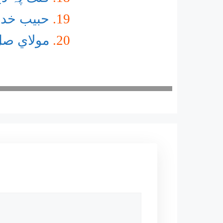
حبیب خدا 
مولاي صل 