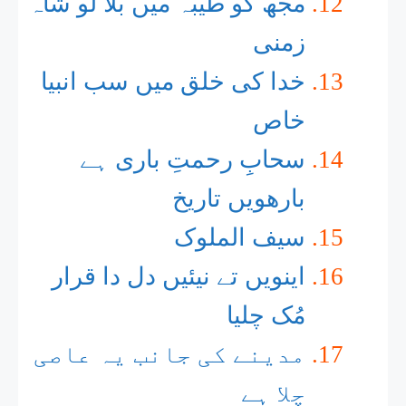
مجھ کو طیبہ میں بلا لو شاہ
زمنی
خدا کی خلق میں سب انبیا
خاص
سحابِ رحمتِ باری ہے
بارھویں تاریخ
سیف الملوک
اینویں تے نیئیں دل دا قرار
مُک چلیا
مدینے کی جانب یہ عاصی
چلا ہے