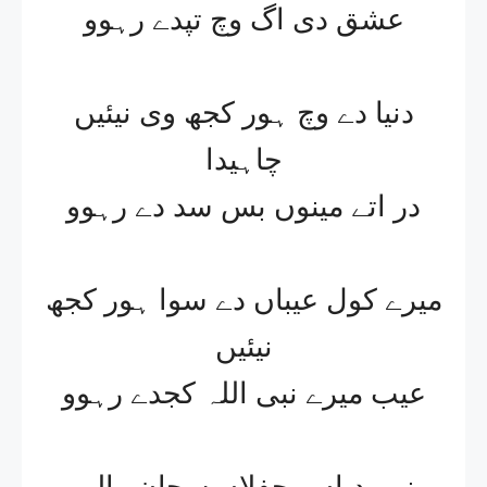
عشق دی اگ وچ تپدے رہوو
دنیا دے وچ ہور کجھ وی نیئیں
چاہیدا
در اتے مینوں بس سد دے رہوو
میرے کول عیباں دے سوا ہور کجھ
نیئیں
عیب میرے نبی اللہ کجدے رہوو
نبی دیاں محفلاں سجان والیو