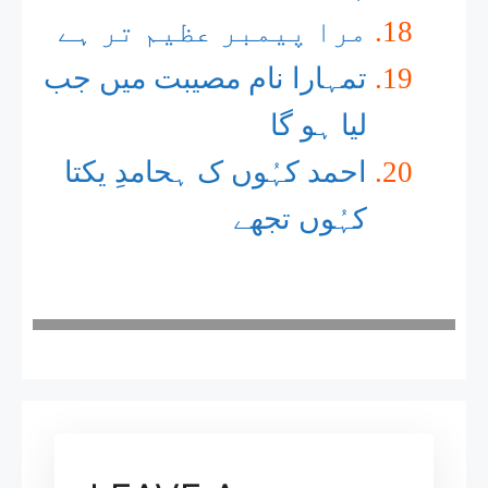
مرا پیمبر عظیم تر ہے
تمہارا نام مصیبت میں جب
لیا ہو گا
احمد کہُوں ک ہحامدِ یکتا
کہُوں تجھے