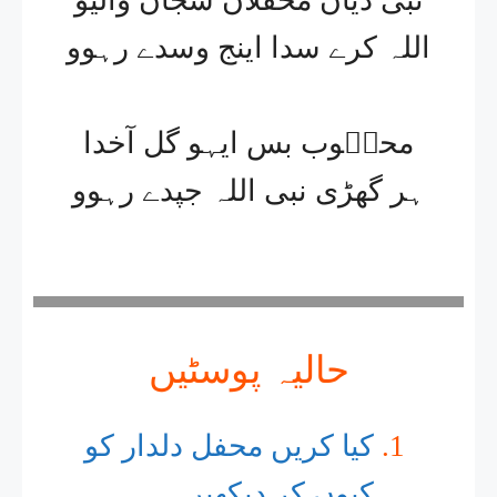
اللہ کرے سدا اینج وسدے رہوو
محبؔوب بس ایہو گل آخدا
ہر گھڑی نبی اللہ جپدے رہوو
حالیہ پوسٹیں
کیا کریں محفل دلدار کو
کیوں کر دیکھیں