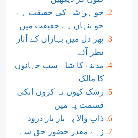
جو ہر شے کی حقیقت ہے
جو پنہاں ہے حقیقت میں
پھر دل میں بہاراں کے آثار
نظر آئے
مدینے کا شاہ سب جہانوں
کا مالک
رشک کیوں نہ کروں انکی
قسمت پہ میں
ذاتِ والا پہ بار بار درود
زہے مقدر حضور حق سے