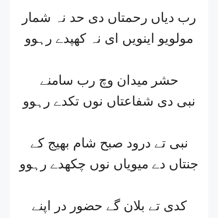
رب دیاں رحمتاں دی حد نہ شمار
مولویو اینویں ای نہ کھپدے رہوو
حشر میدان وچ رب سامنے
نبی دی شفاعتاں نوں تکدے رہوو
نبی تے درود صبح شام بھیج کے
جنتاں دے میویاں نوں چکھدے رہوو
کدی تے بلان گے حضور در اپنے