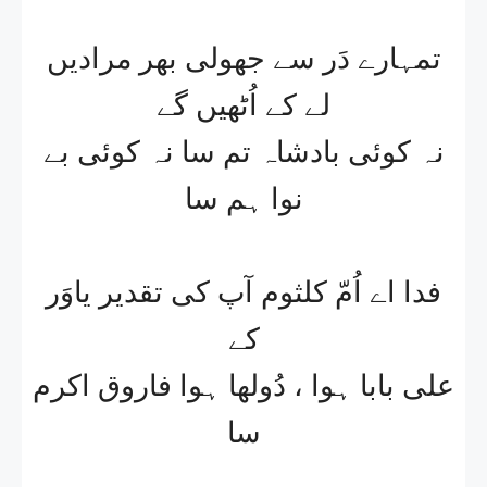
تمہارے دَر سے جھولی بھر مرادیں
لے کے اُٹھیں گے
نہ کوئی بادشاہ تم سا نہ کوئی بے
نوا ہم سا
فدا اے اُمّ کلثوم آپ کی تقدیر یاوَر
کے
علی بابا ہوا ، دُولھا ہوا فاروق اکرم
سا