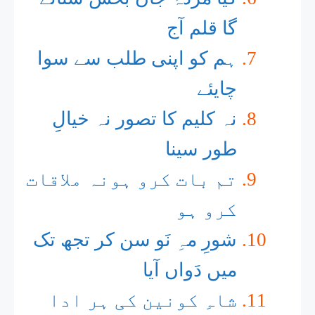
گا قلم آج
ہم کو اپنی طلب سے سوا
چایئے
نہ کلیم کا تصور نہ خیالِ
طور سینا
تم بات کرو ہونہ ملاقات
کرو ہو
شورِ مہِ نَو سن کر تجھ تک
میں دَواں آیا
شاہِ کونین کی ہر ادا