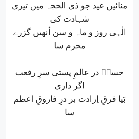
منائیں عید جو ذی الحجہ میں تیری
شہادت کی
الٰہی روز و ماہ و سن اُنھیں گزرے
محرم سا
حسنؔ در عالمِ پستی سرِ رفعت
اگر داری
بَیا فرقِ اِرادت بر درِ فاروقِ اعظم
سا