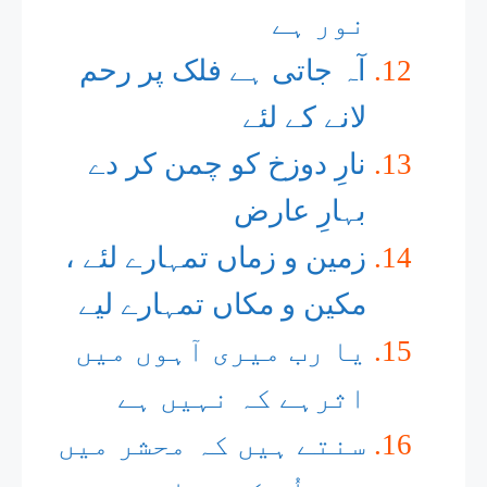
نور ہے
آہ جاتی ہے فلک پر رحم
لانے کے لئے
نارِ دوزخ کو چمن کر دے
بہارِ عارض
زمین و زماں تمہارے لئے ،
مکین و مکاں تمہارے لیے
یا رب میری آہوں میں
اثرہے کہ نہیں ہے
سنتے ہیں کہ محشر میں