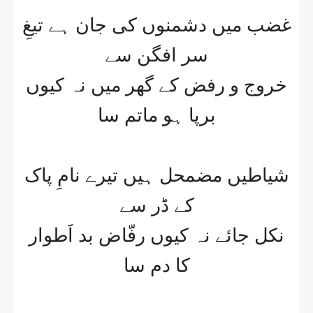
غضب میں دشمنوں کی جان ہے تیغِ
سر افگن سے
خروج و رفض کے گھر میں نہ کیوں
برپا ہو ماتم سا
شیاطیں مضمحل ہیں تیرے نامِ پاک
کے ڈر سے
نکل جائے نہ کیوں رفّاض بد اَطوار
کا دم سا