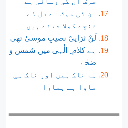
صرف اُن کی رسائی ہے
ان کی مہک نے دل کے
غنچے کھلا دیئے ہیں
لَنْ تَرَانِیْ نصیبِ موسیٰ تھی
ہے کلام ِ الٰہی میں شمس و
ضحٰے
ہم خاک ہیں اور خاک ہی
ماوا ہے ہمارا