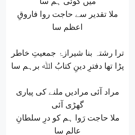
میں کوئی ہم سا
ملا تقدیر سے حاجت روا فاروقِ
اعظم سا
ترا رشتہ بنا شیرازۂ جمعیتِ خاطر
پڑا تھا دفترِ دینِ کتابُ اﷲ برہم سا
مراد آئی مرادیں ملنے کی پیاری
گھڑی آئی
ملا حاجت رَوا ہم کو درِ سلطانِ
عالم سا