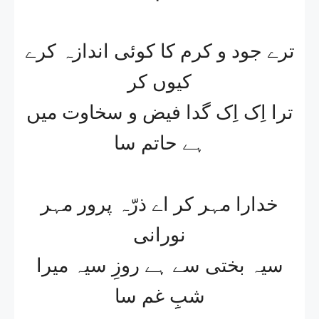
ترے جود و کرم کا کوئی اندازہ کرے
کیوں کر
ترا اِک اِک گدا فیض و سخاوت میں
ہے حاتم سا
خدارا مہر کر اے ذرّہ پرور مہر
نورانی
سیہ بختی سے ہے روزِ سیہ میرا
شبِِ غم سا