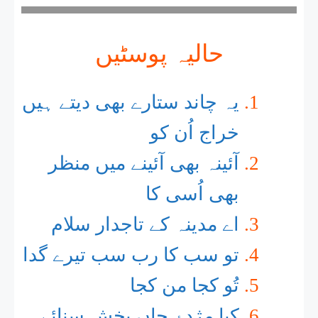
حالیہ پوسٹیں
یہ چاند ستارے بھی دیتے ہیں
خراج اُن کو
آئینہ بھی آئینے میں منظر
بھی اُسی کا
اے مدینہ کے تاجدار سلام
تو سب کا رب سب تیرے گدا
تُو کجا من کجا
کیا مژدۂ جاں بخش سنائے