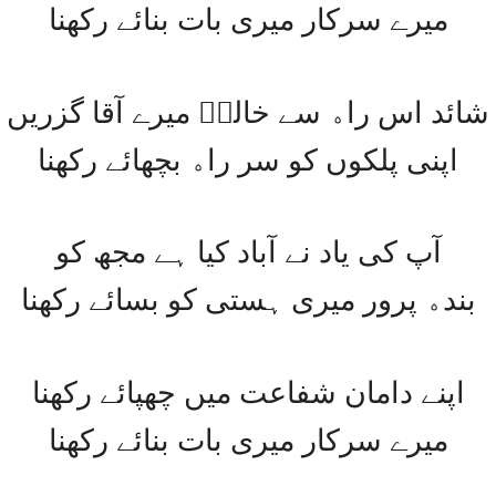
ﻣﯿﺮﮮ ﺳﺮﮐﺎﺭ ﻣﯿﺮﯼ ﺑﺎﺕ ﺑﻨﺎﺋﮯ ﺭﮐﮭﻨﺎ
ﺷﺎﺋﺪ ﺍﺱ ﺭﺍﮦ ﺳﮯ ﺧﺎﻟﺪؔ ﻣﯿﺮﮮ ﺁﻗﺎ ﮔﺰﺭﯾﮟ
ﺍﭘﻨﯽ ﭘﻠﮑﻮﮞ ﮐﻮ ﺳﺮ ﺭﺍﮦ ﺑﭽﮭﺎﺋﮯ ﺭﮐﮭﻨﺎ
ﺁﭖ ﮐﯽ ﯾﺎﺩ ﻧﮯ ﺁﺑﺎﺩ ﮐﯿﺎ ﮨﮯ ﻣﺠﮫ ﮐﻮ
ﺑﻨﺪﮦ ﭘﺮﻭﺭ ﻣﯿﺮﯼ ﮨﺴﺘﯽ ﮐﻮ ﺑﺴﺎﺋﮯ ﺭﮐﮭﻨﺎ
ﺍﭘﻨﮯ ﺩﺍﻣﺎﻥ ﺷﻔﺎﻋﺖ ﻣﯿﮟ ﭼﮭﭙﺎﺋﮯ ﺭﮐﮭﻨﺎ
ﻣﯿﺮﮮ ﺳﺮﮐﺎﺭ ﻣﯿﺮﯼ ﺑﺎﺕ ﺑﻨﺎﺋﮯ ﺭﮐﮭﻨﺎ