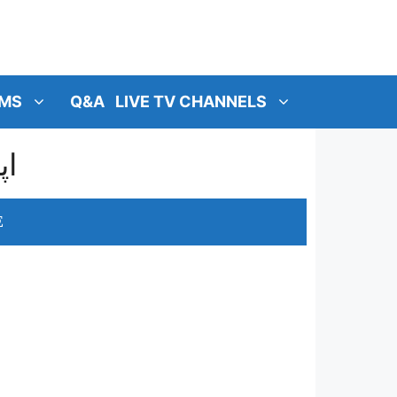
MS
Q&A
LIVE TV CHANNELS
ﺍﭘ
E