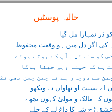
حالیہ پوسٹیں
 دَر تمہارا مل گیا
ہ کی اگر دل میں ہو وقعت محفوظ
کس کو سنائیں آپ کے ہوتے ہوئے
 ہے کہ جینا وہی جینا ہوگا
من سے دوچار ہے نہ چمن چمن بھی نث
 اے نسبت او تھاواں تے ویکھو
ں کہ مالک و مولیٰ کہوں تجھے
شقِ رُخِ شہ کا داغ لے کے چلے