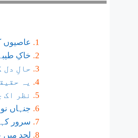
عاصیوں کو
خاکِ طیب
حالِ دل 
یہ حقیقت
نظر اک چ
جنہاں نوں
سرور کہو
لحد میں ع