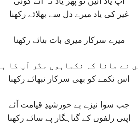
ﺁﭖ ﯾﺎﺩ ﺁﺋﯿﮟ ﺗﻮ ﭘﮭﺮ ﯾﺎﺩ ﻧﮧ ﺁﺋﮯ ﮐﻮﺋﯽ
ﻏﯿﺮ ﮐﯽ ﯾﺎﺩ ﻣﯿﺮﮮ ﺩﻝ ﺳﮯ ﺑﮭﻼﺋﮯ ﺭﮐﮭﻨﺎ
ﻣﯿﺮﮮ ﺳﺮﮐﺎﺭ ﻣﯿﺮﯼ ﺑﺎﺕ ﺑﻨﺎﺋﮯ ﺭﮐﮭﻨﺎ
ﮟ ﻧﮯ ﻣﺎﻧﺎ ﮐﮧ ﻧﮑﻤﺎﮨﻮﮞ ﻣﮕﺮ ﺁﭖ ﮐﺎ ﮨ
ﺍﺱ ﻧﮑﻤﮯ ﮐﻮ ﺑﮭﯽ ﺳﺮﮐﺎﺭ ﻧﺒﮭﺎﺋﮯ ﺭﮐﮭﻨﺎ
ﺟﺐ ﺳﻮﺍ ﻧﯿﺰﮮ ﭘﮯ ﺧﻮﺭﺷﯿﺪِ ﻗﯿﺎﻣﺖ ﺁﺋﮯ
ﺍﭘﻨﯽ ﺯﻟﻔﻮﮞ ﮐﮯ ﮔﻨﺎﮨﮕﺎﺭ ﭘﮯ ﺳﺎﺋﮯ ﺭﮐﮭﻨﺎ