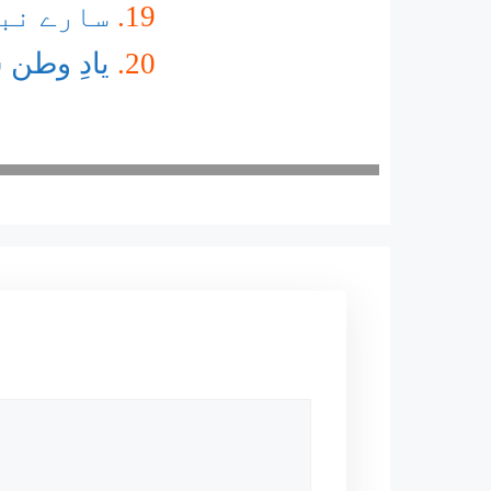
سارے نب
یادِ وطن 