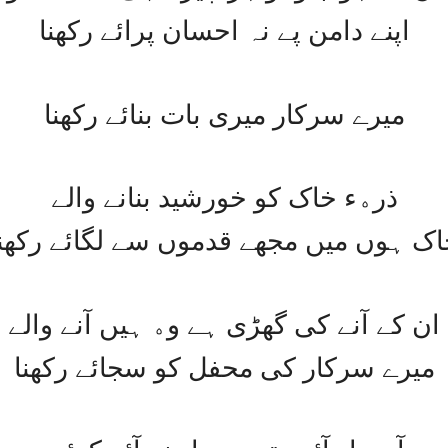
ﺍﭘﻨﮯ ﺩﺍﻣﻦ ﭘﮯ ﻧﮧ ﺍﺣﺴﺎﻥ ﭘﺮﺍﺋﮯ ﺭﮐﮭﻨﺎ
ﻣﯿﺮﮮ ﺳﺮﮐﺎﺭ ﻣﯿﺮﯼ ﺑﺎﺕ ﺑﻨﺎﺋﮯ ﺭﮐﮭﻨﺎ
ﺫﺭﮦﺀ ﺧﺎﮎ ﮐﻮ ﺧﻮﺭﺷﯿﺪ ﺑﻨﺎﻧﮯ ﻭﺍﻟﮯ
ﺎﮎ ﮨﻮﮞ ﻣﯿﮟ ﻣﺠﮭﮯ ﻗﺪﻣﻮﮞ ﺳﮯ ﻟﮕﺎﺋﮯ ﺭﮐﮭﻨﺎ
ﺍﻥ ﮐﮯ ﺁﻧﮯ ﮐﯽ ﮔﮭﮍﯼ ﮨﮯ ﻭﮦ ﮨﯿﮟ ﺁﻧﮯ ﻭﺍﻟﮯ
ﻣﯿﺮﮮ ﺳﺮﮐﺎﺭ ﮐﯽ ﻣﺤﻔﻞ ﮐﻮ ﺳﺠﺎﺋﮯ ﺭﮐﮭﻨﺎ