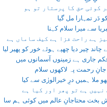
یر کوئی حق کا پرستار تو ہو
 دَر تمہارا مل گیا
ریا سے میرا سلام کہنا
ز ہے راحت فزا ہے کیف ساماں ہے
چاند چیر دیا چھپے ہوئے خور کو پھیر لیا ​
کم جاری ہے زمینوں آسمانوں میں
نِ رحمت پہ لاکھوں سلام
ھو ملا ہمیں درِ خیرالورٰی سے کیا
نہیں ہے تو پھر اور کیا ہے
 بخت محتاجانِ عالم میں کوئی ہم سا