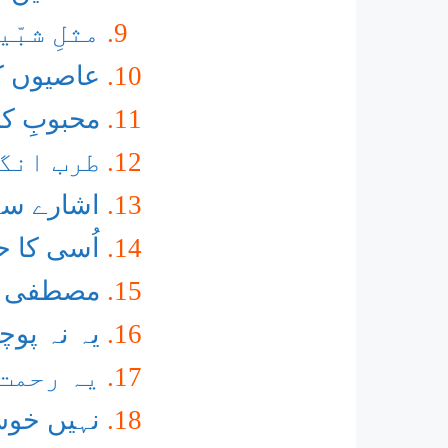
مثلِ شبّ
عاصیوں کو
محبوبِ کب
طرب انگی
اشارے سے 
اُسی کا ح
مصطفی جا
یہ نہ پوچ
یہ رحمت 
نہیں خوش