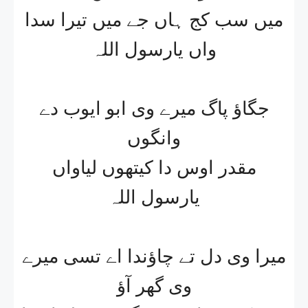
میں سب کج ہاں جے میں تیرا سدا
واں یارسول اللہ
جگاؤ پاگ میرے وی ابو ایوب دے
وانگوں
مقدر اوس دا کیتھوں لیاواں
یارسول اللہ
میرا وی دل تے چاؤندا اے تسی میرے
وی گھر آؤ