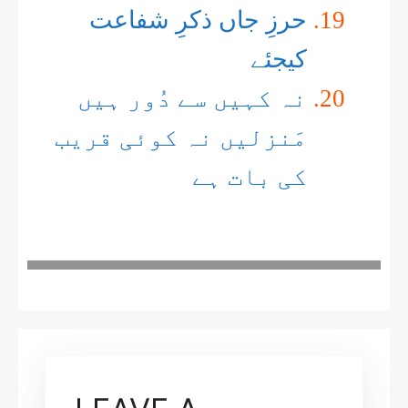
حرزِ جاں ذکرِ شفاعت
کیجئے
نہ کہیں سے دُور ہیں
مَنزلیں نہ کوئی قریب
کی بات ہے