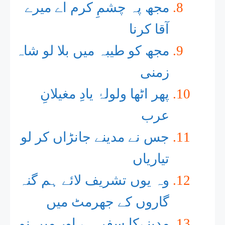
مجھ پہ چشمِ کرم اے میرے
آقا کرنا
مجھ کو طیبہ میں بلا لو شاہ
زمنی
پھر اٹھا ولولۂ یادِ مغیلانِ
عرب
جس نے مدینے جانڑاں کر لو
تیاریاں
وہ یوں تشریف لائے ہم گنہ
گاروں کے جھرمٹ میں
مدینےکا سفر ہے اور میں نم