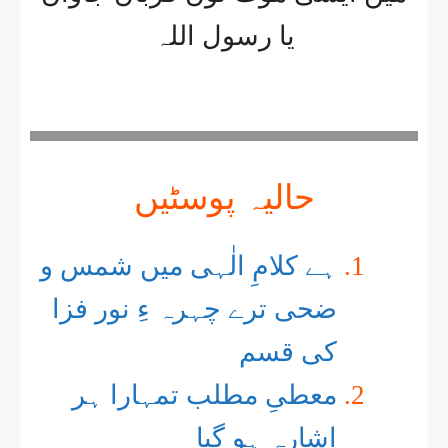
یا رسول اللہ
حالیہ پوسٹیں
ہے کلامِ الٰہی میں شمس و
ضحی ترے چہرہ ءِ نور فزا
کی قسم
معطیِ مطلب تمہارا ہر
اِشارہ ہو گیا