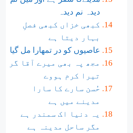
دیدہ نم دیدہ
کبھی خزاں کبھی فصلِ
بہار دیتا ہے
عاصیوں کو در تمھارا مل گیا
مجھ پہ بھی میرے آقا گر
تیرا کرم ہووے
حُسن سارے کا سارا
مدینے میں ہے
یہ دنیا اک سمندر ہے
مگر ساحل مدینہ ہے