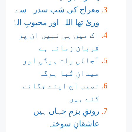
معراج کی شب سدرہ سے
وریٰ تھا اللہ اور محبوبِ الہٰ
اک میں ہی نہیں ان پر
قربان زمانہ ہے
اُجالی رات ہوگی اور
میدانِ قُبا ہوگا
نصیب آج اپنے جگائے
گئے ہیں
رونقِ بزمِ جہاں ہیں
عاشقانِ سوختہ