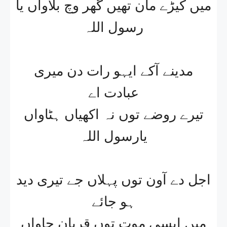
میں کیڑے مان تھیں گھر وچ بلاواں یا
رسول اللہ
مدینے آکے ایہو رات دن میری
عبادت اے
تیرے روضے توں نہ اکھیاں ہٹاواں
یارسول اللہ
اجل دے آون توں پہلاں جے تیری دید
ہو جائے
میں ایسی موت توں قربان جاواں