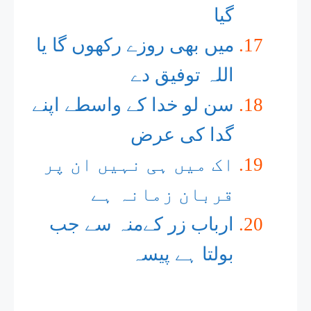
گیا
میں بھی روزے رکھوں گا یا
اللہ توفیق دے
سن لو خدا کے واسطے اپنے
گدا کی عرض
اک میں ہی نہیں ان پر
قربان زمانہ ہے
ارباب زر کےمنہ سے جب
بولتا ہے پیسہ