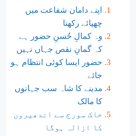
ﺍﭘﻨﮯ ﺩﺍﻣﺎﻥ ﺷﻔﺎﻋﺖ ﻣﯿﮟ
ﭼﮭﭙﺎﺋﮯ ﺭﮐﮭﻨﺎ
وہ کمالِ حُسنِ حضور ہے
کہ گمانِ نقص جہاں نہیں
حضور ایسا کوئی انتظام ہو
جائے
مدینے کا شاہ سب جہانوں
کا مالک
خاک سورج سے اندھیروں
کا ازالہ ہوگا