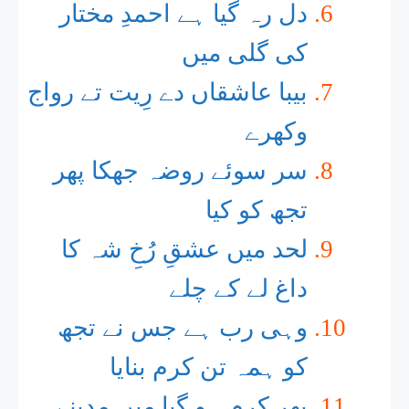
دل رہ گیا ہے احمدِ مختار
کی گلی میں
بیبا عاشقاں دے رِیت تے رواج
وکھرے
سر سوئے روضہ جھکا پھر
تجھ کو کیا
لحد میں عشقِ رُخِ شہ کا
داغ لے کے چلے
وہی رب ہے جس نے تجھ
کو ہمہ تن کرم بنایا
پھر کرم ہو گیا میں مدینے