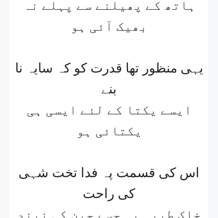
ہاتھ کے پھیلنے سے پہلے نہ
بھیک آئی ہو
یہی منظور تھا قدرت کو کہ سایہ نا
بنے
ایسے یکتا کے لئے ایسی ہی
یکتائی ہو
اس کی قسمت پہ فدا تخت شہی
کی راحت
خاک طیبہ پہ جسے چین کی نیند