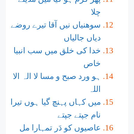
چلا
سوھنیاں نیں آقا تیرے روضے
دیاں جالیاں
خدا کی خلق میں سب انبیا
خاص
ہو ورد صبح و مسا لا الہ الا
اللہ
میں کہاں پہنچ گیا ہوں تیرا
نام جپتے جپتے
عاصیوں کو دَر تمہارا مل