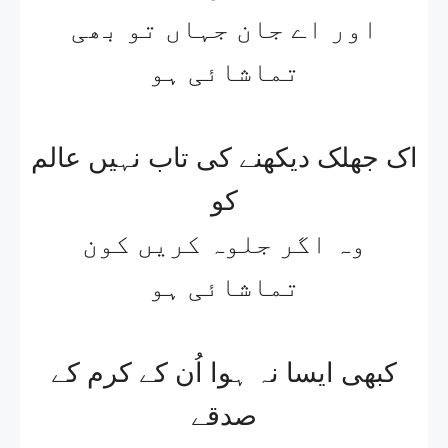
اور اے جان جہاں تو بھی
تماشائی ہو
اک جھلک دیکھنے کی تاب نہیں عالم
کو
وہ اگر جلوہ کریں کون
تماشائی ہو
کبھی ایسا نہ ہوا اُن کے کرم کے
صدقے