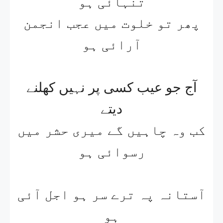
تنہائی ہو
پھر تو خلوت میں عجب انجمن
آرائی ہو
آج جو عیب کسی پر نہیں کھلنے
دیتے
کب وہ چاہیں گے میری حشر میں
رسوائی ہو
آستانہ پہ ترے سر ہو اجل آئی
ہو