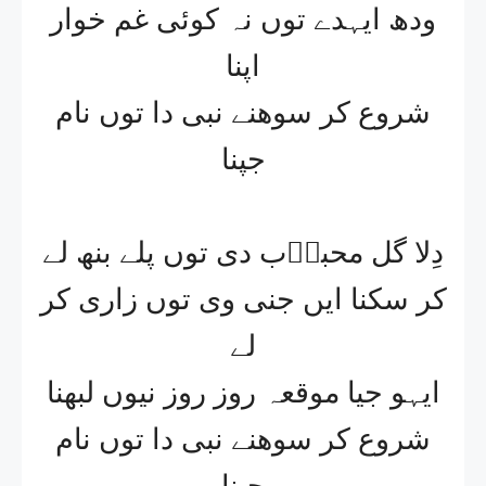
ودھ ایہدے توں نہ کوئی غم خوار
اپنا
شروع کر سوھنے نبی دا توں نام
جپنا
دِلا گل محبوؔب دی توں پلے بنھ لے
کر سکنا ایں جنی وی توں زاری کر
لے
ایہو جیا موقعہ روز روز نیوں لبھنا
شروع کر سوھنے نبی دا توں نام
جپنا