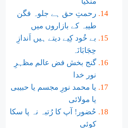
منگیا
رحمتِ حق ہے جلوہ فگن
طیبہ کے بازاروں میں
​بے خُود کِیے دیتے ہیں اَندازِ
حِجَابَانَہ​
گنج بخش فض عالم مظہرِ
نور خدا
یا محمد نورِ مجسم یا حبیبی
یا مولائی
حُضور! آپ کا رُتبہ نہ پا سکا
کوئی