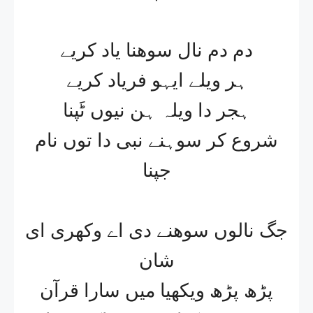
دم دم نال سوھنا یاد کریے
ہر ویلے ایہو فریاد کریے
ہجر دا ویلہ ہن نیوں ٹَپنا
شروع کر سوہنے نبی دا توں نام
جپنا
جگ نالوں سوھنے دی اے وکھری ای
شان
پڑھ پڑھ ویکھیا میں سارا قرآن