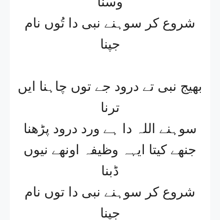
وسنا
شروع کر سوہنے نبی دا تُوں نام
جپنا
بھیج نبی تے درود جے توں چاہنا ایں
ترنا
سوہنے اللہ دا ہے ورد درود پڑھنا
جنھے کیتا ایہہ وظیفہ اونھے نیوں
ڈبنا
شروع کر سوہنے نبی دا توں نام
جپنا