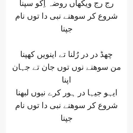
رج رج ویکھاں روضہ اِکو سپنا
شروع کر سوھنے نبی دا توں نام
جپنا
چھڈ در در رُلنا تے اینویں کھپنا
من سوھنے نوں توں جان تے جہان
اپنا
ایہو جیہا در ہور کرے نیوں لبھنا
شروع کر سوھنے نبی دا توں نام
جپنا