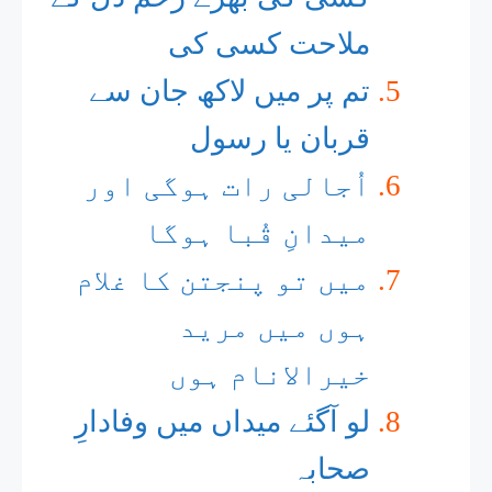
ملاحت کسی کی
تم پر میں لاکھ جان سے
قربان یا رسول
اُجالی رات ہوگی اور
میدانِ قُبا ہوگا
میں تو پنجتن کا غلام
ہوں میں مرید
خیرالانام ہوں
لو آگئے میداں میں وفادارِ
صحابہ