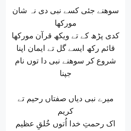
سوھنے جئی کسے نبی دی نہ شان
مورکھا
کدی پڑھ کے تے ویکھ قرآن مورکھا
قائم رکھ ایسے گل تے ایمان اپنا
شروع کر سوھنے نبی دا توں نام
جپنا
میرے نبی دیاں صفتاں رحیم تے
کریم
اک رحمتِ خدا اُتوں خُلقِ عظیم