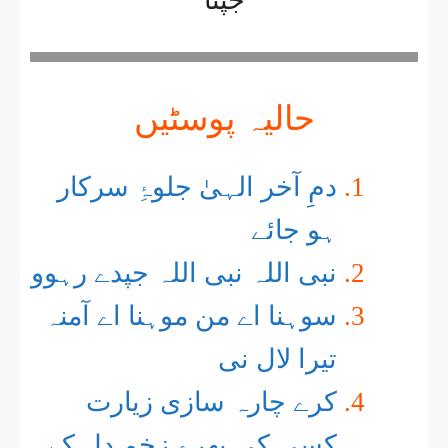
حالیہ پوسٹیں
دمِ آخر الہیٰ جلوۂِ سرکار
ہو جائے
نبی اللہ نبی اللہ جپدے رہوو
سوہنا اے من موہنا اے آمنہ
تیرا لال نی
کرے چارہ سازی زیارت
کسی کی بھرے زخم دل کے