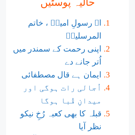
حالیہ پوسٹیں
اے رسولِ امیںؐ ، خاتم
المرسلیںؐ
اپنی رحمت کے سمندر میں
اُتر جانے دے
ایمان ہے قال مصطفائی
اُجالی رات ہوگی اور
میدانِ قُبا ہوگا
قبلہ کا بھی کعبہ رُخِ نیکو
نظر آیا