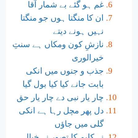
غم ہو گئے بے شمار آقا
ان کا منگتا ہوں جو منگتا
نہیں ہونے دیتے
نازشِ کون ومکاں ہے سنتِ
خیرالوری
جذب و جنوں میں انکی
بابت جانے کیا کیا بول گیا
چار یار نبی دے چار یار حق
دل پھر مچل رہا ہے انکی
گلی میں جاؤں
نہ کلیم کا تصور نہ خیالِ