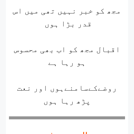
مجھ کو خبر نہیں تھی میں اس
قدر بڑا ہوں​ ​
اقبال مجھ کو اب بھی محسوس
ہو رہا ہے​
روضےکےسامنےہوں اور نعت
پڑھ رہا ہوں