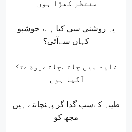
منتظر کھڑا ہوں​ ​
یہ روشنی سی کیا ہے، خوشبو
کہاں سےآئی؟​
شاید میں چلتےچلتےروضےتک
آگیا ہوں​ ​
طیبہ کےسب گدا گر پہنچانتے ہیں
مجھ کو​