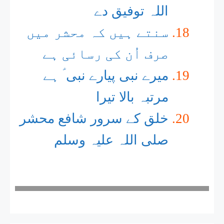
اللہ توفیق دے
سنتے ہیں کہ محشر میں
صرف اُن کی رسائی ہے
میرے نبی پیارے نبی ؑ ہے
مرتبہ بالا تیرا
خلق کے سرور شافع محشر
صلی اللہ علیہ وسلم