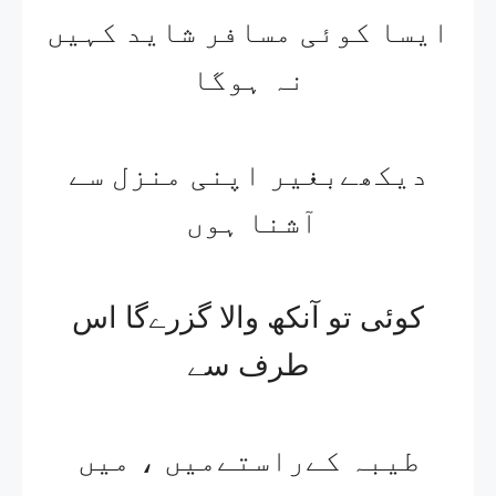
ایسا کوئی مسافر شاید کہیں
نہ ہوگا​
دیکھےبغیر اپنی منزل سے
آشنا ہوں​ ​
کوئی تو آنکھ والا گزرےگا اس
طرف سے​
طیبہ کےراستےمیں ، میں