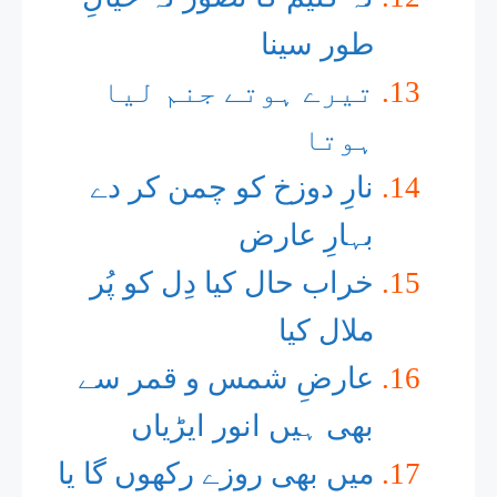
طور سینا
تیرے ہوتے جنم لیا
ہوتا
نارِ دوزخ کو چمن کر دے
بہارِ عارض
خراب حال کیا دِل کو پُر
ملال کیا
عارضِ شمس و قمر سے
بھی ہیں انور ایڑیاں
میں بھی روزے رکھوں گا یا