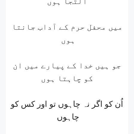
التجا ہوں​
میں محفل حرم کے آداب جانتا
ہوں​ ​
جو ہیں خدا کے پیارے میں ان
کو چاہتا ہوں​
اُن کو اگر نہ چاہوں تو اور کس کو
چاہوں​ ​