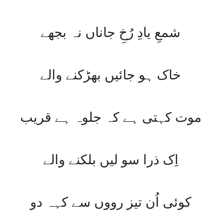
شمعِ یادِ رُخِ جاناں نہ بجھے
خاک ہو جائیں بھڑکنے والے
موت کہتی ہے کہ جلوہ ہے قریب
اِک ذرا سو لیں بلکنے والے
کوئی اُن تیز رووں سے کہہ دو