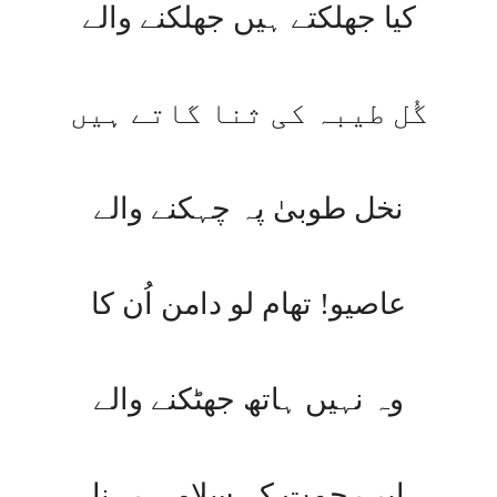
کیا جھلکتے ہیں جھلکنے والے
گُل طیبہ کی ثنا گاتے ہیں
نخل طوبیٰ پہ چہکنے والے
عاصیو! تھام لو دامن اُن کا
وہ نہیں ہاتھ جھٹکنے والے
ابرِ رحمت کے سلامی رہنا