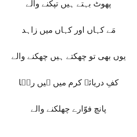
پھوٹ بہتے ہیں تپکنے والے
مَے کہاں اور کہاں میں زاہد
یوں بھی تو چھکتے ہیں چھکنے والے
کفِ دریائے کرم میں ہیں رضؔا
پانچ فوّارے چھلکنے والے