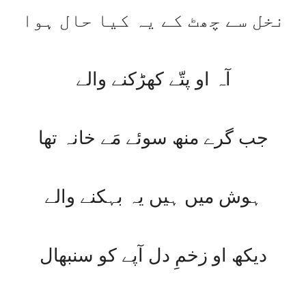
نخل سے چھٹ کے یہ کیا حال ہوا
آہ او پتّے کھڑکنے والے
جب گرے منھ سوئے مَے خانہ تھا
ہوش میں ہیں یہ بہکنے والے
دیکھ او زخمِ دل آپے کو سنبھال