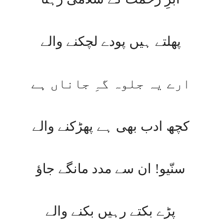
پھلتے ہیں پودے لچکنے والے
ارے یہ جلوہ گہِ جاناں ہے
کچھ ادب بھی ہے پھڑکنے والے
سنّیو! ان سے مدد مانگے جاؤ
پڑے بکتے رہیں بکنے والے