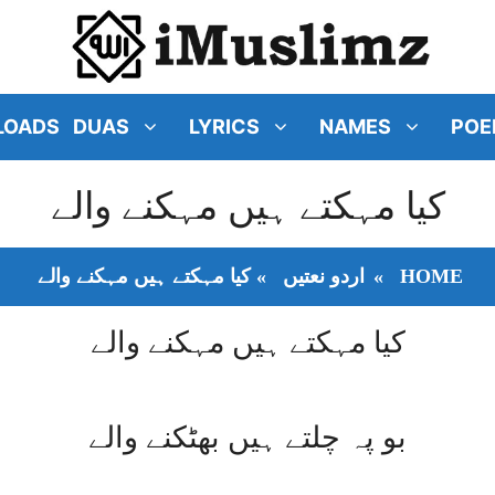
LOADS
DUAS
LYRICS
NAMES
POE
کیا مہکتے ہیں مہکنے والے
HOME
»
اردو نعتیں
»
کیا مہکتے ہیں مہکنے والے
کیا مہکتے ہیں مہکنے والے
بو پہ چلتے ہیں بھٹکنے والے