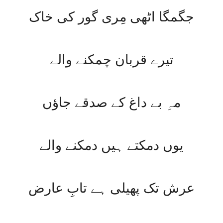
جگمگا اٹھی مِری گور کی خاک
تیرے قربان چمکنے والے
مہِ بے داغ کے صدقے جاؤں
یوں دمکتے ہیں دمکنے والے
عرش تک پھیلی ہے تابِ عارض