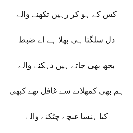
کس کے ہو کر رہیں تکھنے والے
دل سلگتا ہی بھلا ہے اے ضبط
بجھ بھی جاتے ہیں دہکنے والے
ہم بھی کمھلانے سے غافل تھے کبھی
کیا ہنسا غنچے چٹکنے والے