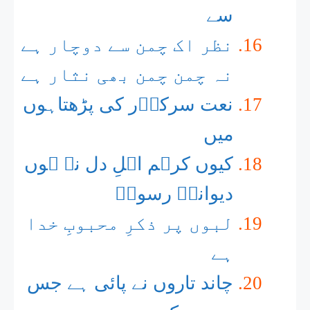
سے
نظر اک چمن سے دوچار ہے
نہ چمن چمن بھی نثار ہے
نعت سرکاؐر کی پڑھتاہوں
میں
کیوں کرہم اہلِ دل نہ ہوں
دیوانۂ رسولؐ
لبوں پر ذکرِ محبوبِ خدا
ہے
چاند تاروں نے پائی ہے جس