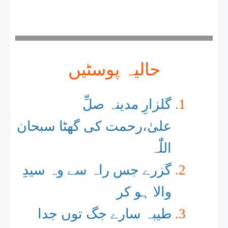
حالیہ پوسٹیں
گلزارِ مدینہ صلِّ
علیٰ،رحمت کی گھٹا سبحان
اللّٰٰہ
گزرے جس راہ سے وہ سیدِ
والا ہو کر
طیبہ سارے جگ توں جدا