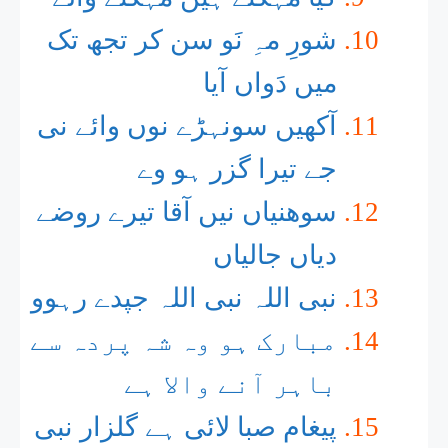
شورِ مہِ نَو سن کر تجھ تک
میں دَواں آیا
آکھیں سونہڑے نوں وائے نی
جے تیرا گزر ہو وے
سوھنیاں نیں آقا تیرے روضے
دیاں جالیاں
نبی اللہ نبی اللہ جپدے رہوو
مبارک ہو وہ شہ پردہ سے
باہر آنے والا ہے
پیغام صبا لائی ہے گلزار نبی