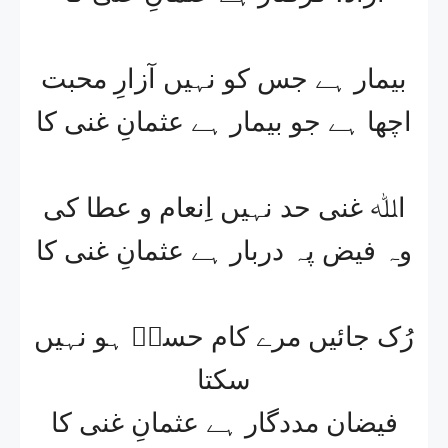
بیمار ہے جس کو نہیں آزارِ محبت
اچھا ہے جو بیمار ہے عثمانِ غنی کا
اﷲ غنی حد نہیں اِنعام و عطا کی
وہ فیض پہ دربار ہے عثمانِ غنی کا
رُک جائیں مرے کام حسنؔ ہو نہیں
سکتا
فیضان مددگار ہے عثمانِ غنی کا