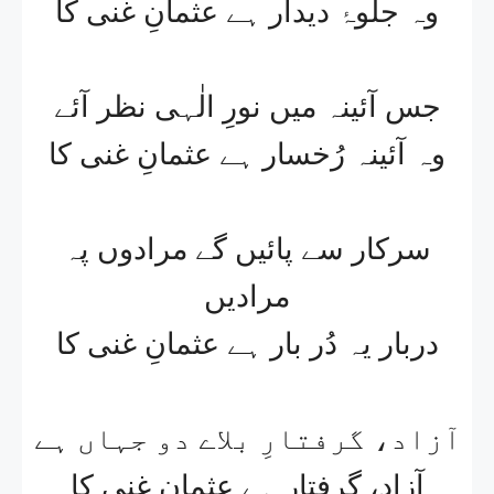
وہ جلوۂ دیدار ہے عثمانِ غنی کا
جس آئینہ میں نورِ الٰہی نظر آئے
وہ آئینہ رُخسار ہے عثمانِ غنی کا
سرکار سے پائیں گے مرادوں پہ
مرادیں
دربار یہ دُر بار ہے عثمانِ غنی کا
آزاد، گرفتارِ بلاے دو جہاں ہے
آزاد، گرفتار ہے عثمانِ غنی کا