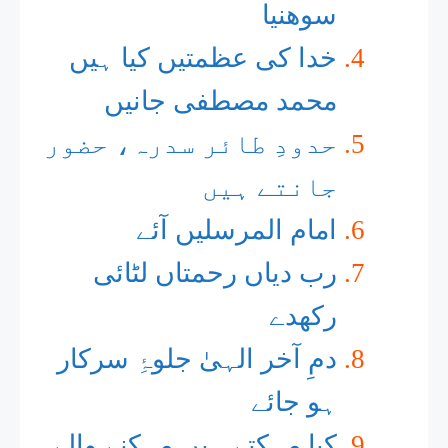
سوھنیا
خدا کی عظمتیں کیا ہیں
محمد مصطفی جانیں
حدودِ طائر سدرہ، حضور
جانتے ہیں
امام المرسلیں آئے
رب دیاں رحمتاں لٹائی
رکھدے
دمِ آخر الہیٰ جلوۂِ سرکار
ہو جائے
کیا مہکتے ہیں مہکنے والے