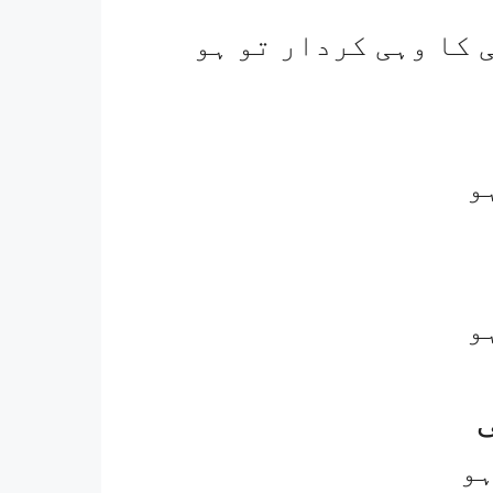
ی کا وہی کردار تو ہو
و
و
ی
ہو