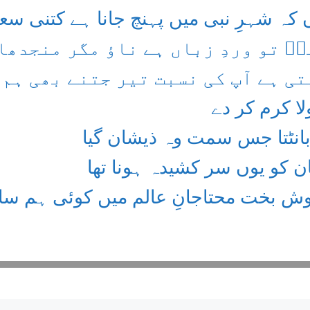
ؤں کہ شہرِ نبی میں پہنچ جانا ہے کتنی سع
یؐ تو وردِ زباں ہے ناؤ مگر منجدھا
تی ہے آپ کی نسبت تیر جتنے بھی ہم 
لا کرم کر دے
بانٹتا جس سمت وہ ذیشان گیا
ن کو یوں سر کشیدہ ہونا تھا
ش بخت محتاجانِ عالم میں کوئی ہم سا