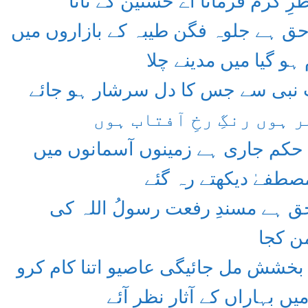
ظرِ کرم فرمانا اے حسنین کے نانا
ق ہے جلوہ فگن طیبہ کے بازاروں میں
ہو گیا میں مدینے چلا
ِّ نبی سے جس کا دل سرشار ہو جائے
ر ہوں رنگِ رخِ آفتاب ہوں
 حکم جاری ہے زمینوں آسمانوں میں
مصطفےٰ دیکھتے رہ گئے
 ہے مسندِ رفعت رسولُ اللہ کی
من کجا
خشش مل جائیگی عاصیو اتنا کام کرو
یں بہاراں کے آثار نظر آئے