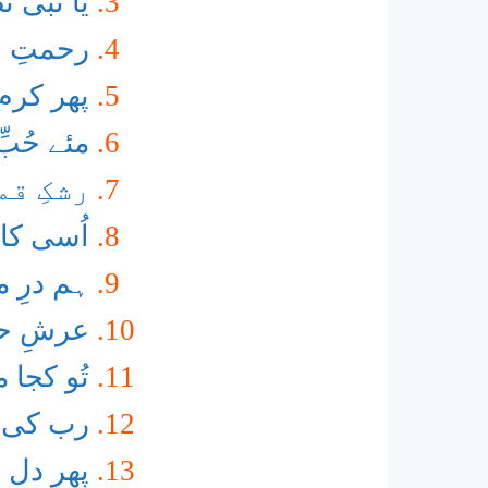
یا نبی ن
رحمتِ ح
پھر کرم 
مئے حُب
رشکِ قم
اُسی کا
ہم درِ 
عرشِ حق
تُو کجا 
رب کی ب
پھر دل م