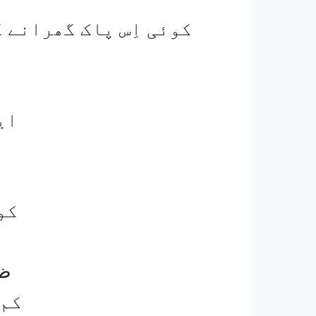
کوئی اِس پاک گھرانے ک
ا
ای
کو
ظل
کم 