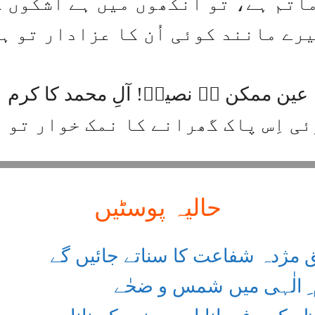
اتم ہے، تو آنکھوں میں ہے اشکوں 
رے مانند کوئی اُن کا عزادار تو ہ
عین ممکن ہے نصیرؔ! آلِ محمد کا کرم
ی اِس پاک گھرانے کا نمک خوار تو 
حالیہ پوسٹیں
 مژدہ شفاعت کا سناتے جائیں گے ​
 ِ الٰہی میں شمس و ضحٰے