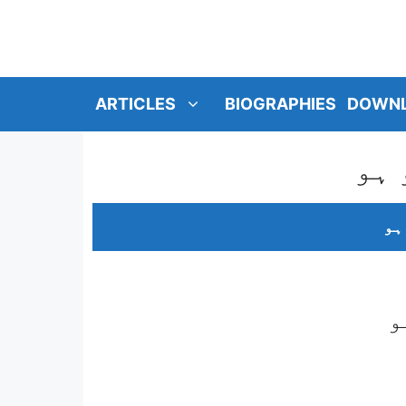
SKIP
TO
CONTENT
ARTICLES
BIOGRAPHIES
DOWN
 ہو
ہو
و