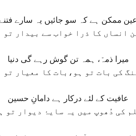
ین ممکن ہے کہ سو جائیں یہ سارے فتنے
ن انساں کا ذرا خواب سے بیدار تو 
میرا ذمہّ، ہمہ تن گوش رہے گی دنیا
نگ کی بات تو ہو،بات کا معیار تو 
عافیت کے لئے درکار ہے دامانِ حسین
م کی دُھوپ میں یہ سایۂ دیوار تو ہ