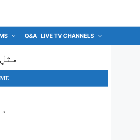
MS
Q&A
LIVE TV CHANNELS
مثلِ
OME
م
دو
ا