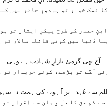
ا نمک خوار تو ہودورِ حاضر میں کس
بنِ حیدر کی طرح پیکرِ ایثار تو ہو
سا دُنیا میں کوئی قافلہ سالار تو ہ
آج بھی گرمئ بازارِ شہادت ہے وہی
ئی آگے تو بڑھے، کوئی خریدار تو ہ
م سے عُہدہ بر آ ہونے کی ہمت نہ سہ
سے کم حق کا دل و جان سے اقرار تو 