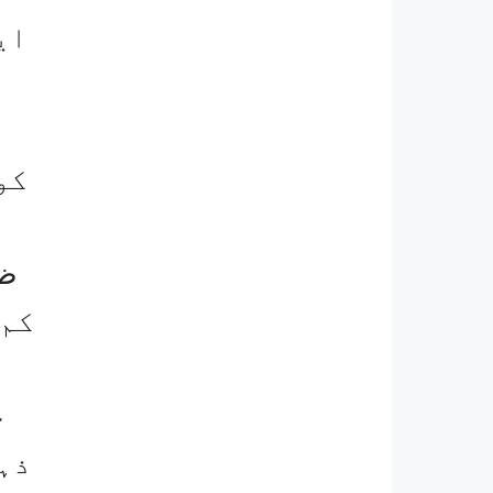
ای
کو
ظل
کم 
ع
ذہ