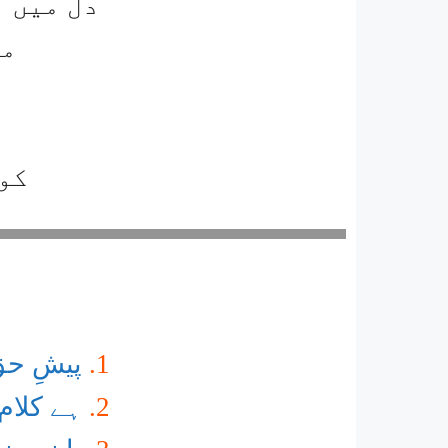
دل میں م
می
کوئ
پیشِ حق
ہے کلام