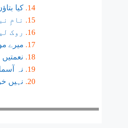
کیا بتا
نامِ نب
روک لی
میرے مو
نعمتیں 
نہ آسما
نہیں خو