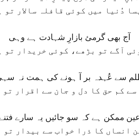
سا دُنیا میں کوئی قافلہ سالار تو ہ
آج بھی گرمئ بازارِ شہادت ہے وہی
ئی آگے تو بڑھے، کوئی خریدار تو ہ
م سے عُہدہ بر آ ہونے کی ہمت نہ سہ
سے کم حق کا دل و جان سے اقرار تو 
ین ممکن ہے کہ سو جائیں یہ سارے فتنے
ن انساں کا ذرا خواب سے بیدار تو 