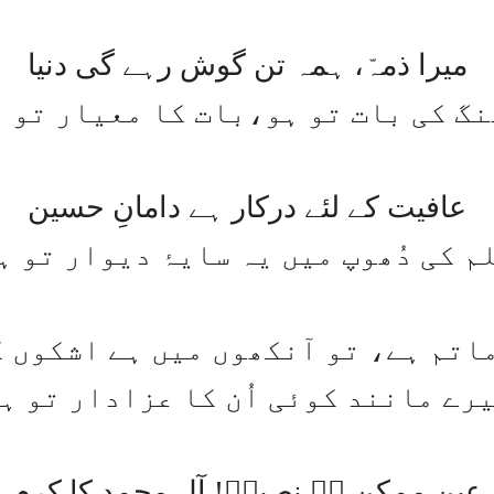
میرا ذمہّ، ہمہ تن گوش رہے گی دنیا
نگ کی بات تو ہو،بات کا معیار تو 
عافیت کے لئے درکار ہے دامانِ حسین
م کی دُھوپ میں یہ سایۂ دیوار تو ہ
اتم ہے، تو آنکھوں میں ہے اشکوں 
رے مانند کوئی اُن کا عزادار تو ہ
عین ممکن ہے نصیرؔ! آلِ محمد کا کرم