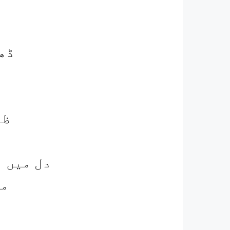
ڈھ
ظل
دل میں م
می