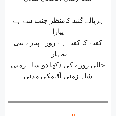
ہریالے گنبد کامنظر جنت سے ہے
پیارا
کعبے کا کعبہ ہے روزہ پیارے نبی
تمہارا
جالی روزے کی دکھا دو شاہ زمنی
شاہ زمنی آقامکی مدنی