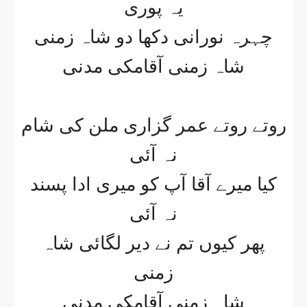
یہ پوری
چہرہ نورانی دکھا دو شاہ زمنی
شاہ زمنی آقامکی مدنی
روتے روتے عمر گزاری ملن کی شام
نہ آئی
کیا میرے آقا آپ کو میری ادا پسند
نہ آئی
پھر کیوں تم نے دیر لگائی شاہ
زمنی
شاہ زمنی آقامکی مدنی