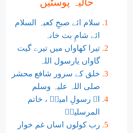
حالیہ پوسٹیں
سلام ائے صبحِ کعبہ السلام
ائے شامِ بت خانہ
تیرا کھاواں میں تیرے گیت
گاواں یارسول اللہ
خلق کے سرور شافع محشر
صلی اللہ علیہ وسلم
اے رسولِ امیںؐ ، خاتم
المرسلیںؐ
رب کولوں اساں غم خوار