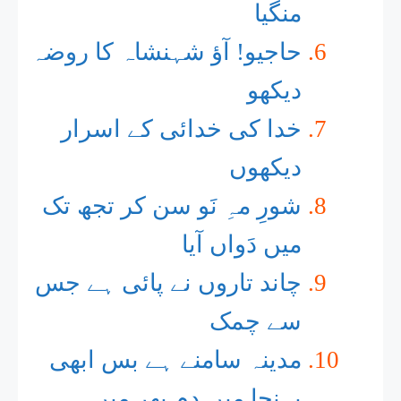
منگیا
حاجیو! آؤ شہنشاہ کا روضہ
دیکھو
خدا کی خدائی کے اسرار
دیکھوں
شورِ مہِ نَو سن کر تجھ تک
میں دَواں آیا
چاند تاروں نے پائی ہے جس
سے چمک
مدینہ سامنے ہے بس ابھی
پہنچا میں دم بھر میں