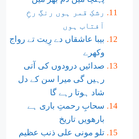
رشکِ قمر ہوں رنگِ رخِ
آفتاب ہوں
بیبا عاشقاں دے رِیت تے رواج
وکھرے
صدائیں درودوں کی آتی
رہیں گی میرا سن کے دل
شاد ہوتا رہے گا
سحابِ رحمتِ باری ہے
بارھویں تاریخ
تلو مونی علی ذنب عظیم