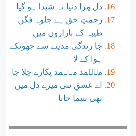
دل مِرا دنیا پہ شیدا ہو گیا
رحمتِ حق ہے جلوہ فگن
طیبہ کے بازاروں میں
جا زندگی مدینے سے جھونکے
ہوا کے لا
محؐمد محؐمد پکارے چلا جا
اے عشقِ نبی میرے دل میں
بھی سما جانا