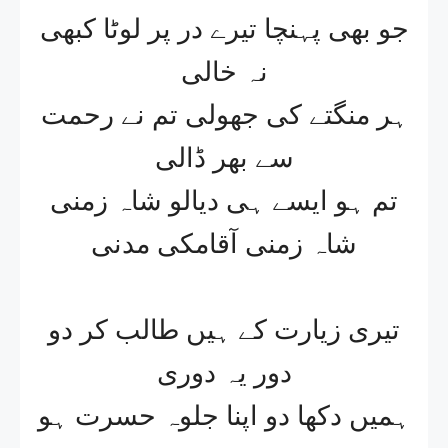
جو بھی پہنچا تیرے در پر لوٹا کبھی
نہ خالی
ہر منگتے کی جھولی تم نے رحمت
سے بھر ڈالی
تم ہو ایسے ہی دیالو شاہ زمنی
شاہ زمنی آقامکی مدنی
تیری زیارت کے ہیں طالب کر دو
دور یہ دوری
ہمیں دکھا دو اپنا جلوہ حسرت ہو