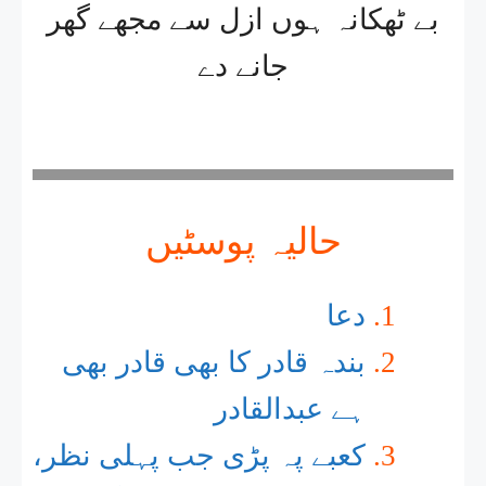
بے ٹھکانہ ہوں ازل سے مجھے گھر
جانے دے
حالیہ پوسٹیں
دعا
بندہ قادر کا بھی قادر بھی
ہے عبدالقادر
کعبے پہ پڑی جب پہلی نظر،