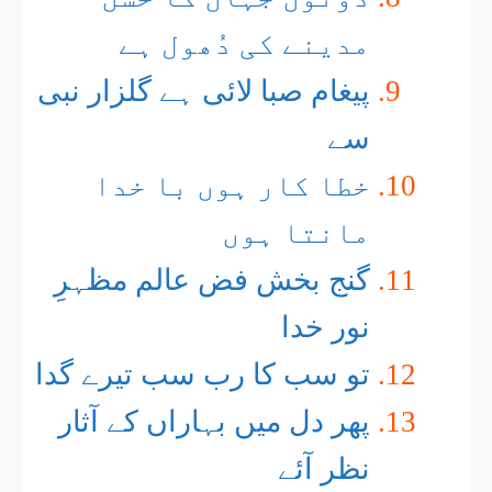
مدینے کی دُھول ہے
پیغام صبا لائی ہے گلزار نبی
سے
خطا کار ہوں با خدا
مانتا ہوں
گنج بخش فض عالم مظہرِ
نور خدا
تو سب کا رب سب تیرے گدا
پھر دل میں بہاراں کے آثار
نظر آئے