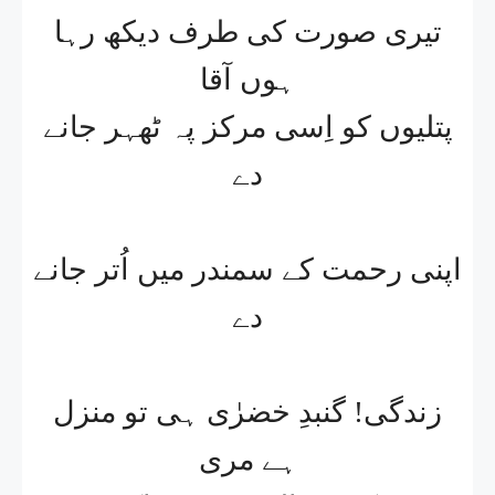
تیری صورت کی طرف دیکھ رہا
ہوں آقا
پتلیوں کو اِسی مرکز پہ ٹھہر جانے
دے
اپنی رحمت کے سمندر میں اُتر جانے
دے
زندگی! گنبدِ خضرٰی ہی تو منزل
ہے مری