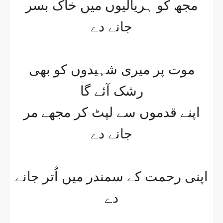
مجھ کو ہریالیوں میں خاک بسر
جانے دے
موت پر میری شہیدوں کو بھی
رشک آئے گا
اپنے قدموں سے لپٹ کر مجھے مر
جانے دے
اپنی رحمت کے سمندر میں اُتر جانے
دے