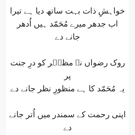
خواہشِ ذات بہت ساتھ دیا ہے تیرا
اب جدھر میرے مُحَمّد ہیں اُدھر
جانے دے
روک رضواں نہ مظفؔر کو درِ جنت
پر
یہ مُحَمّد کا ہے منظورِ نظر جانے دے
اپنی رحمت کے سمندر میں اُتر جانے
دے