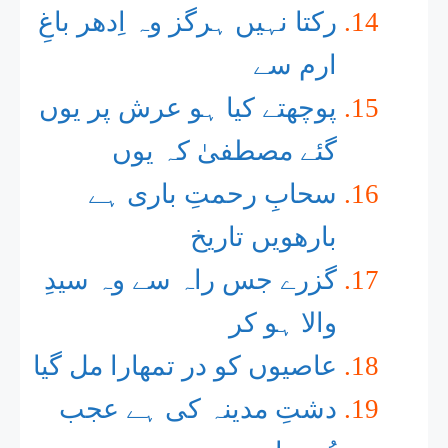
رکتا نہیں ہرگز وہ اِدھر باغِ
ارم سے
پوچھتے کیا ہو عرش پر یوں
گئے مصطفیٰ کہ یوں
سحابِ رحمتِ باری ہے
بارھویں تاریخ
گزرے جس راہ سے وہ سیدِ
والا ہو کر
عاصیوں کو در تمھارا مل گیا
دشتِ مدینہ کی ہے عجب