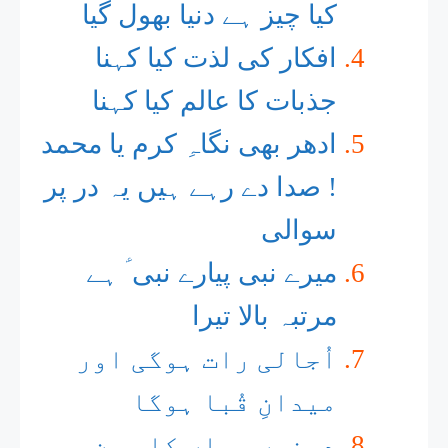
کیا چیز ہے دنیا بھول گیا
افکار کی لذت کیا کہنا
جذبات کا عالم کیا کہنا
ادھر بھی نگاہِ کرم یا محمد
! صدا دے رہے ہیں یہ در پر
سوالی
میرے نبی پیارے نبی ؑ ہے
مرتبہ بالا تیرا
اُجالی رات ہوگی اور
میدانِ قُبا ہوگا
دونوں جہاں کا حسن