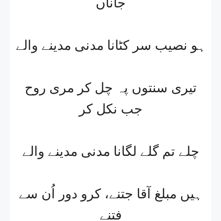
جاناں
ہو نصیب سر کٹانا مدنی مدینے والے
تیری سنتوں پہ چل کر مری روح
جب نکل کر
چلے تم گلے لگانا مدنی مدینے والے
ہیں مبلغ آقا جتنے، کرو دور اُن سے
فتنے