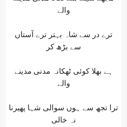
والے
ترے در سے شاہ بہتر ترے آستاں
سے بڑھ کر
ہے بھلا کوئی ٹھکانہ مدنی مدینے
والے
ترا تجھ سے ہوں سوالی شہا پھیرنا
نہ خالی