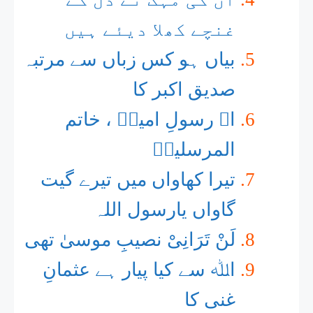
غنچے کھلا دیئے ہیں
بیاں ہو کس زباں سے مرتبہ
صدیق اکبر کا
اے رسولِ امیںؐ ، خاتم
المرسلیںؐ
تیرا کھاواں میں تیرے گیت
گاواں یارسول اللہ
لَنْ تَرَانِیْ نصیبِ موسیٰ تھی
اﷲ سے کیا پیار ہے عثمانِ
غنی کا