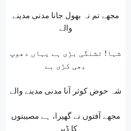
مجھے تم نہ بھول جانا مدنی مدینے
والے
شہا! تشنگی بڑی ہے یہاں دھوپ
بھی کڑی ہے
شہ حوض کوثر آنا مدنی مدینے والے
مجھے آفتوں نے گھیرا، ہے مصیبتوں
کا ڈیرہ