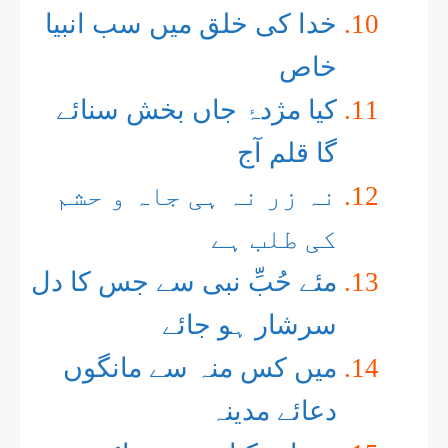
خدا کی خلق میں سب انبیا
خاص
کیا مژدۂ جاں بخش سنائے
گا قلم آج
نہ زر نہ ہی جاہ و حشم
کی طلب ہے
مئے حُبِّ نبی سے جس کا دل
سرشار ہو جائے
میں کس منہ سے مانگوں
دعائے مدینہ