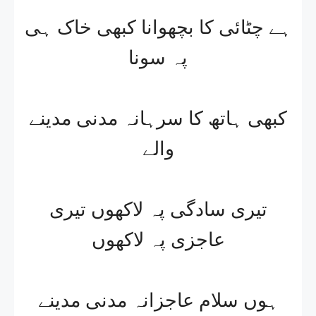
ہے چٹائی کا بچھوانا کبھی خاک ہی
پہ سونا
کبھی ہاتھ کا سرہانہ مدنی مدینے
والے
تیری سادگی پہ لاکھوں تیری
عاجزی پہ لاکھوں
ہوں سلام عاجزانہ مدنی مدینے