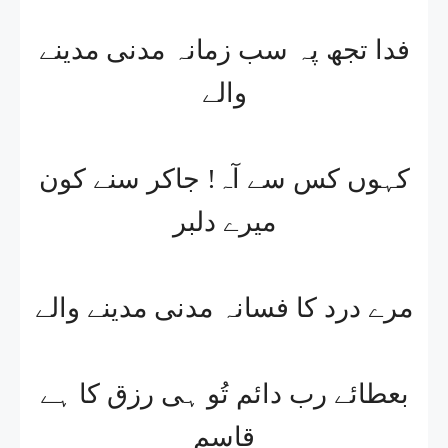
فدا تجھ پہ سب زمانہ مدنی مدینے
والے
کہوں کس سے آہ! جاکر سنے کون
میرے دلبر
مرے درد کا فسانہ مدنی مدینے والے
بعطائے رب دائم تُو ہی رزق کا ہے
قاسم