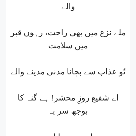
والے
ملے نزع میں بھی راحت، رہوں قبر
میں سلامت
تُو عذاب سے بچانا مدنی مدینے والے
اے شفیع روزِ محشر! ہے گنہ کا
بوجھ سر پہ