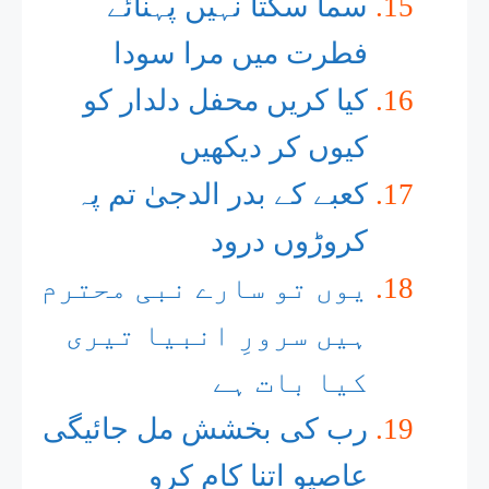
سما سکتا نہیں پہنائے
فطرت میں مرا سودا
کیا کریں محفل دلدار کو
کیوں کر دیکھیں
کعبے کے بدر الدجیٰ تم پہ
کروڑوں درود
یوں تو سارے نبی محترم
ہیں سرورِ انبیا تیری
کیا بات ہے
رب کی بخشش مل جائیگی
عاصیو اتنا کام کرو