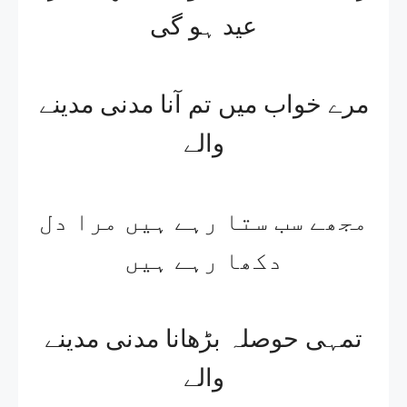
عید ہو گی
مرے خواب میں تم آنا مدنی مدینے
والے
مجھے سب ستا رہے ہیں مرا دل
دکھا رہے ہیں
تمہی حوصلہ بڑھانا مدنی مدینے
والے