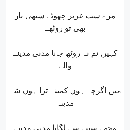
مرے سب عزیز چھوٹے سبھی یار
بھی تو روٹھے
کہیں تم نہ روٹھ جانا مدنی مدینے
والے
میں اگرچہ ہوں کمینہ ترا ہوں شہ
مدینہ
مجھے سینے سے لگانا مدنی مدینے