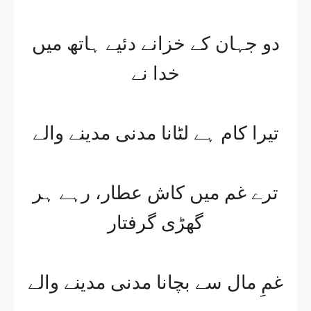
دو جہان کے خزانے دئیے ہاتھ میں
خدا نے
تیرا کام ہے لٹانا مدنی مدینے والے
ترے غم میں کاش عطار، رہے ہر
گھڑی گرفتار
غمِ مال سے بچانا مدنی مدینے والے