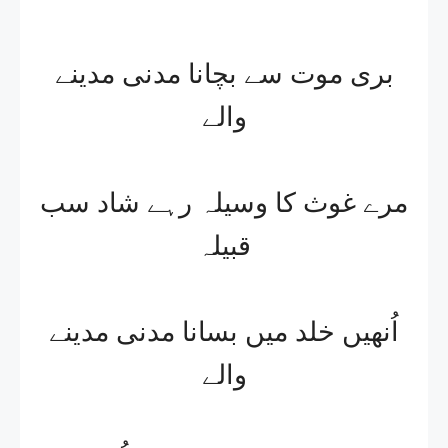
بری موت سے بچانا مدنی مدینے
والے
مرے غوث کا وسیلہ رہے شاد سب
قبیلہ
اُنھیں خلد میں بسانا مدنی مدینے
والے