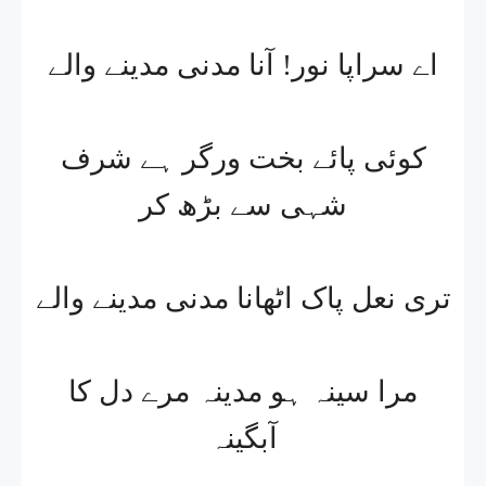
اے سراپا نور! آنا مدنی مدینے والے
کوئی پائے بخت ورگر ہے شرف
شہی سے بڑھ کر
تری نعل پاک اٹھانا مدنی مدینے والے
مرا سینہ ہو مدینہ مرے دل کا
آبگینہ