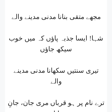
مجھے متقی بنانا مدنی مدینے والے
شہا! ایسا جذبہ پاؤں کہ میں خوب
سیکھ جاؤں
تیری سنتیں سکھانا مدنی مدینے
والے
ترے نام پر ہو قرباں مری جان، جانِ