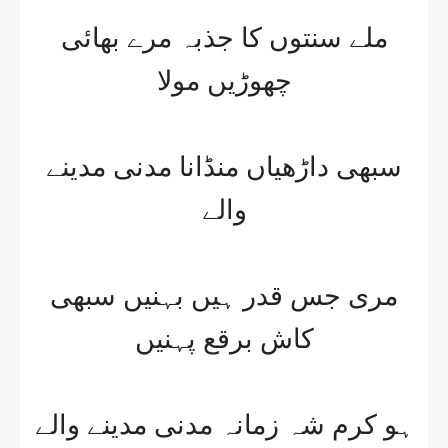
ملے سنتوں کا جذبہ مرے بھائی
چھوڑیں مولا
سبھی داڑھیاں منڈانا مدنی مدینے
والے
مری جس قدر ہیں بہنیں سبھی
کاش برقع پہنیں
ہو کرم شہ زمانہ مدنی مدینے والے