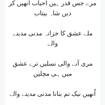
مرے جس قدر ہیں احباب اُنھیں کر
دیں شاہ بیتاب
ملے عشق کا خزانہ مدنی مدینے
والے
مری آنے والی نسلیں ترے عشق
میں ہی مچلیں
اُنھیں نیک تم بنانا مدنی مدینے والے