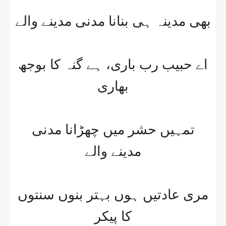
بھی مدینہ ہی بنانا مدنی مدینے والے
اے حبیب رب باری، ہے گنہ کا بوجھ
بھاری
تمہیں حشر میں چھڑانا مدنی
مدینے والے
مری عادتیں ہوں بہتر بنوں سنتوں
کا پیکر