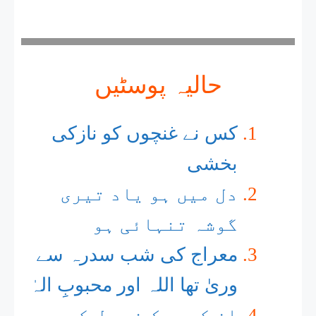
حالیہ پوسٹیں
کس نے غنچوں کو نازکی
بخشی
دل میں ہو یاد تیری
گوشہ تنہائی ہو
معراج کی شب سدرہ سے
وریٰ تھا اللہ اور محبوبِ الہٰ
ان کی مہک نے دل کے