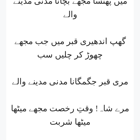
میں پھنسا مجھے بچانا مدنی مدینے
والے
گھپ اندھیری قبر میں جب مجھے
چھوڑ کر چلیں سب
مری قبر جگمگانا مدنی مدینے والے
مرے شاہ! وقتِ رخصت مجھے میٹھا
میٹھا شربت