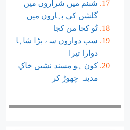
شبنم میں شراروں میں
گلشن کی بہاروں میں
تُو کجا من کجا
سب دواروں سے بڑا شاہا
دوارا تیرا
کون ہو مسند نشیں خاکِ
مدینہ چھوڑ کر