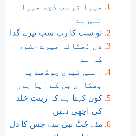
میرا تو سب کچھ میرا
نبی ہے
تو سب کا رب سب تیرے گدا
دل ٹھکانہ میرے حضور
کا ہے
الٰہی تیری چوکھٹ پر
بھکاری بن کے آیا ہوں
کون کہتا ہے کہ زینت خلد
کی اچھی نہیں
مئے حُبِّ نبی سے جس کا دل