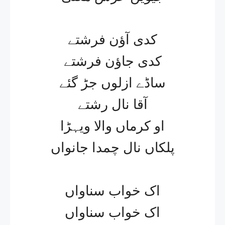
کدی آؤن فرشتے
کدی جاؤن فرشتے
ساڈے ازلوں جڑ گئے
آقا نال رشتے
او کرماں والا ویہڑا
پلکاں نال چمدا جانواں
اک خواب سناواں
اک خواب سناواں