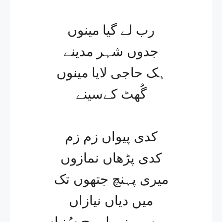
رب لے گیا مینوں
جدوں شہر مدینے
ہک حاجی لایا مینوں
گُھٹ کےسینے
کدی پیواں زم زم
کدی پڑھاں نمازوں
میری پہنچ جتھوں تک
میں دیاں نیازاں
رب سوہنے پل وچ سُنیاں