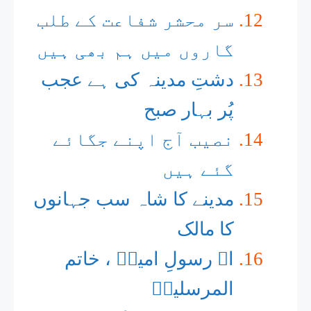
سر محشر شفاعت کے طلب
گاروں میں ہم بھی ہیں
دشتِ مدینہ کی ہے عجب
پُر بہار صبح
نصیب آج اپنے جگائے
گئے ہیں
مدینے کا شاہ سب جہانوں
کا مالک
اے رسولِ امیںؐ ، خاتم
المرسلیںؐ