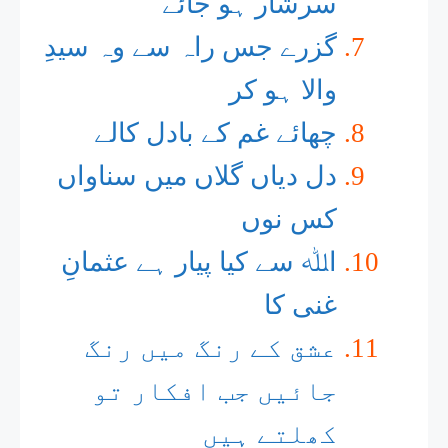
سرشار ہو جائے
گزرے جس راہ سے وہ سیدِ
والا ہو کر
چھائے غم کے بادل کالے
دل دیاں گلاں میں سناواں
کس نوں
اﷲ سے کیا پیار ہے عثمانِ
غنی کا
عشق کے رنگ میں رنگ
جائیں جب افکار تو
کھلتے ہیں