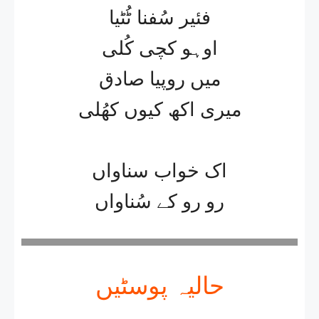
فئیر سُفنا ٹُٹیا
اوہو کچی کُلی
میں روپیا صادق
میری اکھ کیوں کھُلی
اک خواب سناواں
رو رو کے سُناواں
حالیہ پوسٹیں