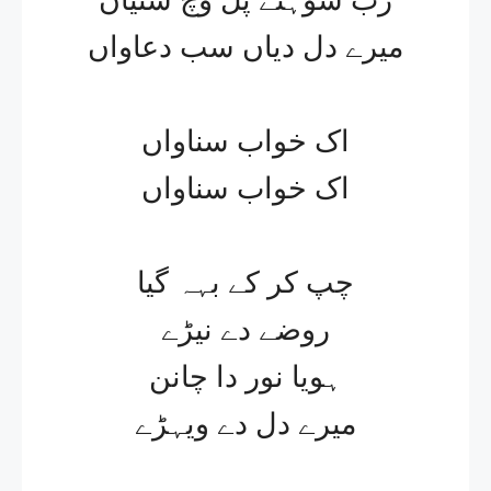
میرے دل دیاں سب دعاواں
اک خواب سناواں
اک خواب سناواں
چپ کر کے بہہ گیا
روضے دے نیڑے
ہویا نور دا چانن
میرے دل دے ویہڑے