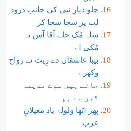
چلو دیارِ نبی کی جانب درود
لب پر سجا سجا کر
ساہ مُک چلے آقا آس نہ
مُکی اے
بیبا عاشقاں دے رِیت تے رواج
وکھرے
جاتے ہیں سوے مدینہ
گھر سے ہم
پھر اٹھا ولولۂ یادِ مغیلانِ
عرب