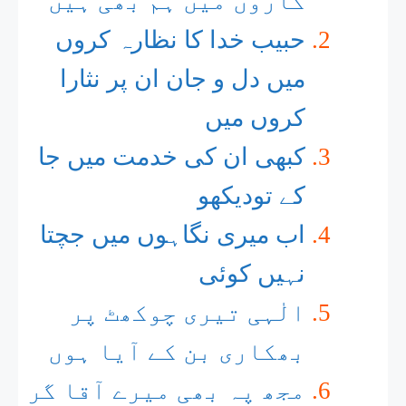
گاروں میں ہم بھی ہیں
حبیب خدا کا نظارہ کروں
میں دل و جان ان پر نثارا
کروں میں
کبھی ان کی خدمت میں جا
کے تودیکھو
اب میری نگاہوں میں جچتا
نہیں کوئی
الٰہی تیری چوکھٹ پر
بھکاری بن کے آیا ہوں
مجھ پہ بھی میرے آقا گر