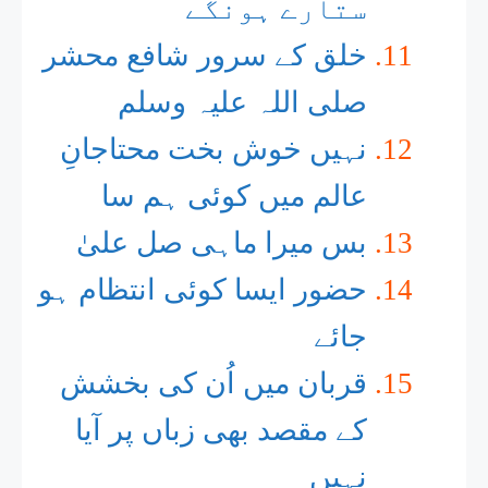
ستارے ہونگے
خلق کے سرور شافع محشر
صلی اللہ علیہ وسلم
نہیں خوش بخت محتاجانِ
عالم میں کوئی ہم سا
بس میرا ماہی صل علیٰ
حضور ایسا کوئی انتظام ہو
جائے
قربان میں اُن کی بخشش
کے مقصد بھی زباں پر آیا
نہیں