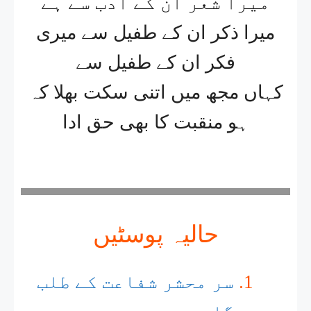
میرا شعر ان کے ادب سے ہے
میرا ذکر ان کے طفیل سے میری
فکر ان کے طفیل سے
کہاں مجھ میں اتنی سکت بھلا کہ
ہو منقبت کا بھی حق ادا
حالیہ پوسٹیں
سر محشر شفاعت کے طلب