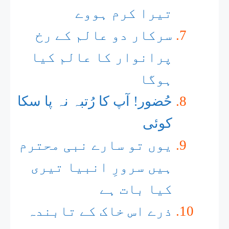
تیرا کرم ہووے
سرکار دو عالم کے رخ
پرانوار کا عالم کیا
ہوگا
حُضور! آپ کا رُتبہ نہ پا سکا
کوئی
یوں تو سارے نبی محترم
ہیں سرورِ انبیا تیری
کیا بات ہے
ذرے اس خاک کے تابندہ