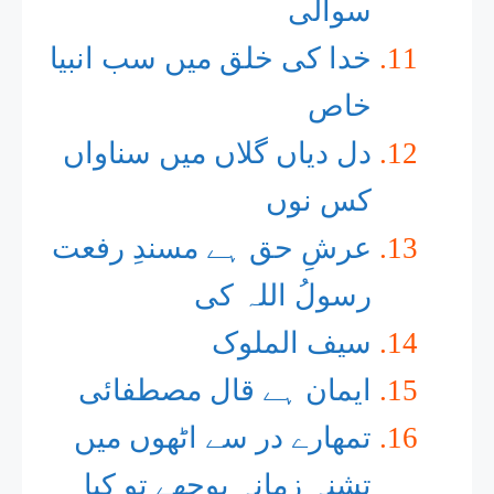
سوالی
خدا کی خلق میں سب انبیا
خاص
دل دیاں گلاں میں سناواں
کس نوں
عرشِ حق ہے مسندِ رفعت
رسولُ اللہ کی
سیف الملوک
ایمان ہے قال مصطفائی
تمھارے در سے اٹھوں میں
تشنہ زمانہ پوچھے تو کیا