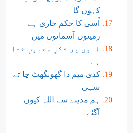
کہوں گا
اُسی کا حکم جاری ہے
زمینوں آسمانوں میں
لبوں پر ذکرِ محبوبِ خدا
ہے
کدی میم دا گھونگھٹ چا تے
سہی
ہم مدینے سے اللہ کیوں
آگئے