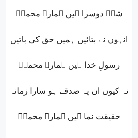
شہِ دوسرا ہیں ہمارے محمدؐ
انہوں نے بتائیں ہمیں حق کی باتیں
رسولِ خدا ہیں ہمارے محمدؐ
نہ کیوں ان پہ صدقے ہو سارا زمانہ
حقیقت نما ہیں ہمارے محمدؐ