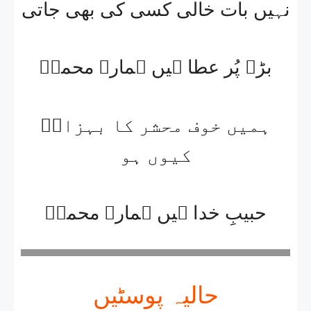
نہیں بات خالی کسی کی بھی جاتی
بڑے پُر عطا ہیں ہمارے محمدؐ
ہمیں خوف محشر کا بہزادؔ
کیوں ہو
حبیبِ خدا ہیں ہمارے محمدؐ
حالیہ پوسٹیں