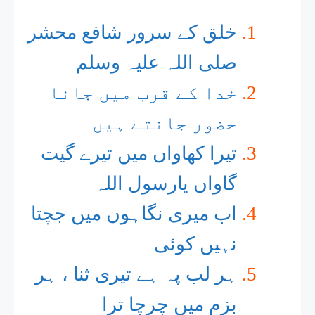
خلق کے سرور شافع محشر
صلی اللہ علیہ وسلم
خدا کے قرب میں جانا
حضور جانتے ہیں
تیرا کھاواں میں تیرے گیت
گاواں یارسول اللہ
اب میری نگاہوں میں جچتا
نہیں کوئی
ہر لب پہ ہے تیری ثنا ، ہر
بزم میں چرچا ترا