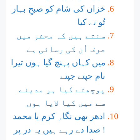
خزاں کی شام کو صبحِ بہار
تُو نے کیا
سنتے ہیں کہ محشر میں
صرف اُن کی رسائی ہے
میں کہاں پہنچ گیا ہوں تیرا
نام جپتے جپتے
پوچھتے کیا ہو مدینے
سے میں کیا لایا ہوں
ادھر بھی نگاہِ کرم یا محمد
! صدا دے رہے ہیں یہ در پر