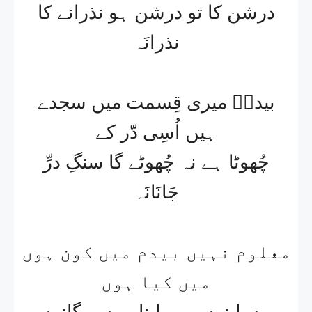
درشن کا تو درشن ہو نذرانے کا
نذرانَہ​
بیدمؔ میری قِسمت میں سجدے
ہیں اُسِی دّر کے​
چُھوٹا ہے نہ چُھوٹے گا سنگِ درِّ
جَانَانَہ​
معلوم نہیں بیدم میں کون ہوں
میں کیا ہوں
یوں اپنوں میں اپنا ہوں بیگانوں