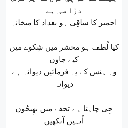
ذرّا سی ہے​
اجمیر کا ساقِی ہو بغداد کا میخانہ​
کیا لُطف ہو محشر میں شِکوے میں
کیے جاوں​
وہ ہنس کے یہ فرمائیں دیوانہ ہے
دیوانہ​
جِی چاہتا ہے تحفے میں بھِیجُوں
اُنہیں آنکھیں​