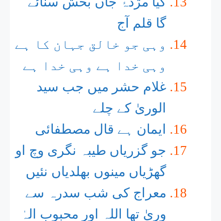
کیا مژدۂ جاں بخش سنائے
گا قلم آج
وہی جو خالق جہان کا ہے
وہی خدا ہے وہی خدا ہے
غلام حشر میں جب سید
الوریٰ کے چلے
ایمان ہے قال مصطفائی
جو گزریاں طیبہ نگری وچ او
گھڑیاں مینوں بھلدیاں نئیں
معراج کی شب سدرہ سے
وریٰ تھا اللہ اور محبوبِ الہٰ