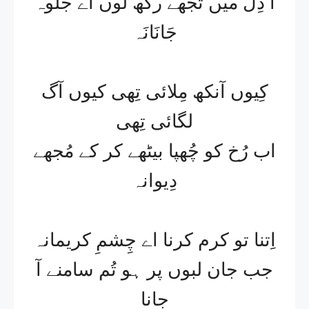
آ دِل میں تُجھے رکھ لُوں اے جلوہ
جَانَانَہ​
کِیوں آنکھ مِلائی تِھی کیوں آگ
لگائی تِھی​
اب رُخ کو چُھپا بیٹھے کر کے مُجھے
دِیوانہ​
اِتنا تو کرم کرنا اے چِشمِ کریمانہ​
جب جان لبوں پر ہو تُم سامنے آ
جانا​