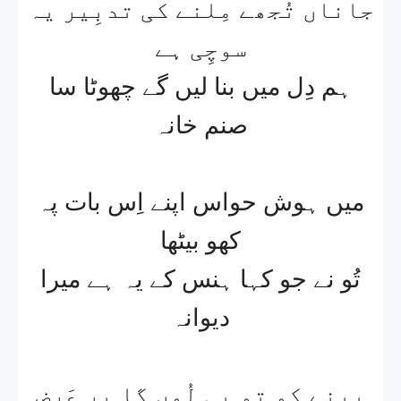
جاناں تُجھے مِلنے کی تدبِیر یہ
سوچِی ہے​
ہم دِل میں بنا لیں گے چھوٹا سا
صنم خانہ​
میں ہوش حواس اپنے اِس بات پہ
کھو بیٹھا​
تُو نے جو کہا ہنس کے یہ ہے میرا
دیوانہ​
پینے کو تو پِی لُوں گا پر عَرض