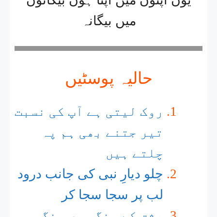
میں بیگانہ
حالیہ پوسٹیں
روک لیتی ہے آپ کی نسبت
تیر جتنے بھی ہم پہ
چلتے ہیں
چلو دیارِ نبی کی جانب درود
لب پر سجا سجا کر
عشق کے رنگ میں رنگ