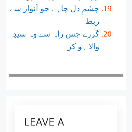
چشمِ دل چاہے جو اَنوار سے
ربط
گزرے جس راہ سے وہ سیدِ
والا ہو کر
LEAVE A