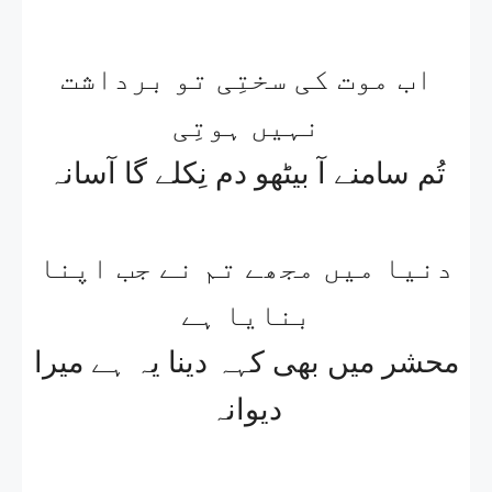
اب موت کی سختِی تو برداشت
نہیں ہوتِی​
تُم سامنے آ بیٹھو دم نِکلے گا آسانہ​
دنیا میں مجھے تم نے جب اپنا
بنایا ہے
محشر میں بھی کہہ دینا یہ ہے میرا
دیوانہ​