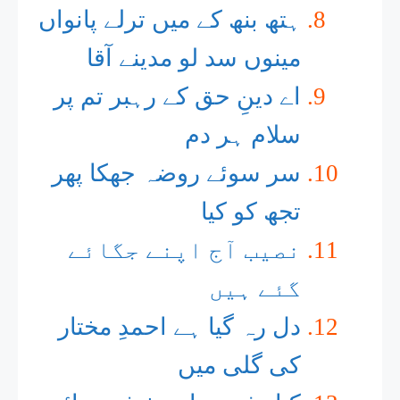
ہتھ بنھ کے میں ترلے پانواں
مینوں سد لو مدینے آقا
اے دینِ حق کے رہبر تم پر
سلام ہر دم
سر سوئے روضہ جھکا پھر
تجھ کو کیا
نصیب آج اپنے جگائے
گئے ہیں
دل رہ گیا ہے احمدِ مختار
کی گلی میں