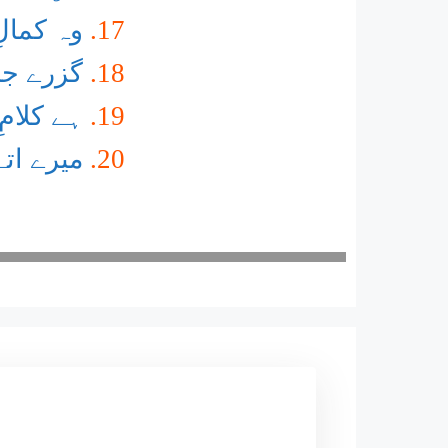
وہ کمال
گزرے جس
ہے کلام
میرے اتے