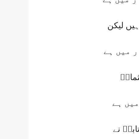
یں لیکن
ر میں ہے
ماںؓ
میں ہے
بشؔ نے