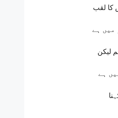
 کا لقب
 میں ہے
 لیکن
یں ہے
نا
ر میں ہے