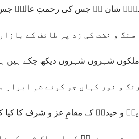
ٰہٰؐ شان ہے جس کی رحمتِ عالمؐ جس
سنگ و خشت کی زد پر طائف کے بازار
ملکوں شہروں شہروں دیکھ چکے ہیں ہم
نگ و نور کہاں جو کوئے شہِ ابرار م
قؓ و حیدرؓ کے مقامِ عز و شرف کا کیا کہ
 بستر پہ نبیؐ کے اور اک ثور کے غا