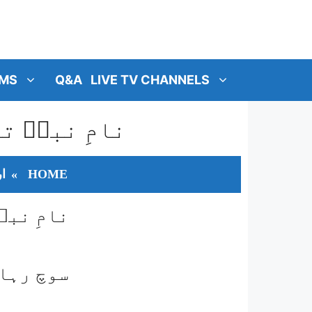
MS
Q&A
LIVE TV CHANNELS
نامِ نبیؐ ت
HOME
»
ار
نامِ نبی
سوچ رہا 