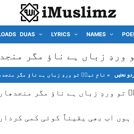
LOADS
DUAS
LYRICS
NAMES
POE
و وردِ زباں ہے ناؤ مگر منجد
دو نعتیں
»
نامِ نبیؐ تو وردِ زباں ہے ناؤ مگر منجد
ؐ تو وردِ زباں ہے ناؤ مگر منجدھار
ہوں اب بھی یقیناً کوئی کمی کردار