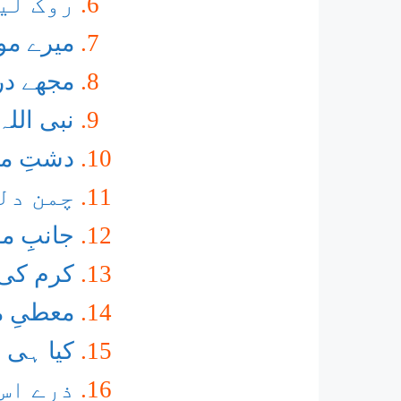
روک لی
میرے مو
مجھے در 
نبی اللہ
دشتِ مد
چمن دل
جانبِ م
کرم کی 
معطیِ م
کیا ہی 
ذرے اس