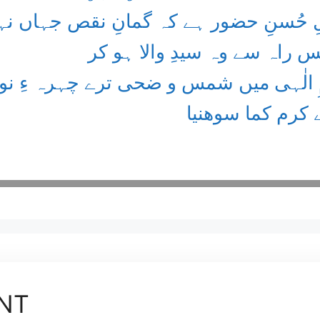
ِ حُسنِ حضور ہے کہ گمانِ نقص جہاں نہ
 راہ سے وہ سیدِ والا ہو کر
ِ الٰہی میں شمس و ضحی ترے چہرہ ءِ نو
 کرم کما سوھنیا
NT