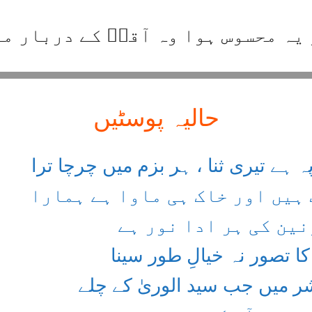
 یہ محسوس ہوا وہ آقاؐ کے دربار می
حالیہ پوسٹیں
 ہے تیری ثنا ، ہر بزم میں چرچا ترا
 ہیں اور خاک ہی ماوا ہے ہمارا
نین کی ہر ادا نور ہے
کا تصور نہ خیالِ طور سینا
ر میں جب سید الوریٰ کے چلے