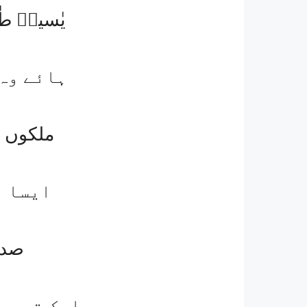
یٰسیںؐ ط
ہائے وہ 
ملکوں 
ایسا ر
صدی
ایک تو ہے