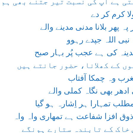
تی ہے آپ کی نسبت تیر جتنے بھی ہم 
لا کرم کر دے
پہ پھر بلانا مدنی مدینے والے
 نبی اللہ جپدے رہوو
ینہ کی ہے عجب پُر بہار صبح
وں کے کھلانا، حضور جانتے ہیں
غرب وہ چمکا آفتاب
ادھر بھی نگاہ کملی والے
طلب تمہارا ہر اِشارہ ہو گیا
ذوق افزا شفاعت ہے تمھاری واہ واہ
 خاک کے تابندہ ستارے ہونگے