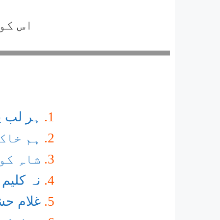
اس کو
ہر لب پہ
ہم خاک
شاہِ کو
نہ کلیم 
غلام حش