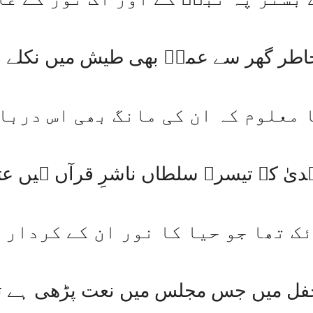
اطر گھر سے عمرؓ بھی طیش میں نکلے ہ
 معلوم کہ ان کی مانگ بھی اس دربا
ہدیٰ کے تیسرے سلطاں ناشرِ قرآں ہیں عث
ائک تھا جو حیا کا نور ان کے کردار 
 میں جس مجلس میں نعت پڑھی ہے تا