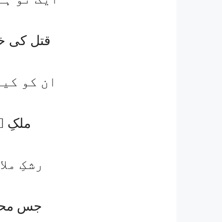
قتل کی خ
ان کو کیا
ملکِ 
رشکِ مل
جس محفل