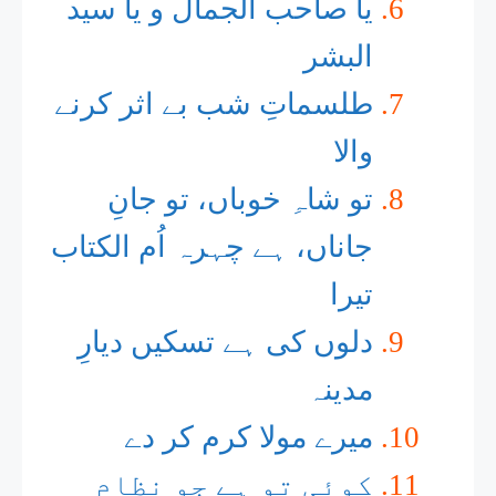
یا صاحب الجمال و یا سید
البشر
طلسماتِ شب بے اثر کرنے
والا
تو شاہِ خوباں، تو جانِ
جاناں، ہے چہرہ اُم الکتاب
تیرا
دلوں کی ہے تسکیں دیارِ
مدینہ
میرے مولا کرم کر دے
کوئی تو ہے جو نظامِ