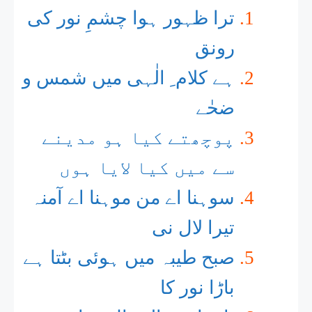
ترا ظہور ہوا چشمِ نور کی
رونق
ہے کلام ِ الٰہی میں شمس و
ضحٰے
پوچھتے کیا ہو مدینے
سے میں کیا لایا ہوں
سوہنا اے من موہنا اے آمنہ
تیرا لال نی
صبح طیبہ میں ہوئی بٹتا ہے
باڑا نور کا