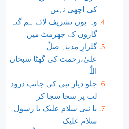
کی اچھی نہیں
وہ یوں تشریف لائے ہم گنہ
گاروں کے جھرمٹ میں
گلزارِ مدینہ صلِّ
علیٰ،رحمت کی گھٹا سبحان
اللّٰٰہ
چلو دیارِ نبی کی جانب درود
لب پر سجا سجا کر
یا نبی سلام علیک یا رسول
سلام علیک