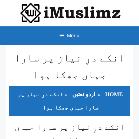
SKIP
TO
CONTENT
Menu
انکے درِ نیاز پر سارا
جہاں جھکا ہوا
HOME
»
اردو نعتیں
»
انکے درِ نیاز پر
سارا جہاں جھکا ہوا
انکے درِ نیاز پر سارا جہاں