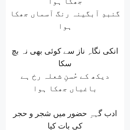
جھکا ہوا
گنبدِ آبگینہ رنگ آسماں جھکا
ہوا
انکی نگاہِ ناز سے کوئی بھی نہ بچ
سکا
دیکھ کے حُسنِ شعلہ رخ ہے
باغباں جھکا ہوا
ادب گہہِ حضور میں شجر و حجر
کی بات کیا