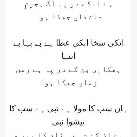
ہے انکے در پہ اک ہجومِ
عاشقاں جھکا ہوا
انکی سخا انکی عطا ہے بے بہا بے
انتہا
بھکاری بن کے در پہ ہے زمن
زماں جھکا ہوا
ہاں سب کا مولا ہے نبی ہے سب کا
پیشوا نبی
ہے ان کے در پہ خلق کا پیر و