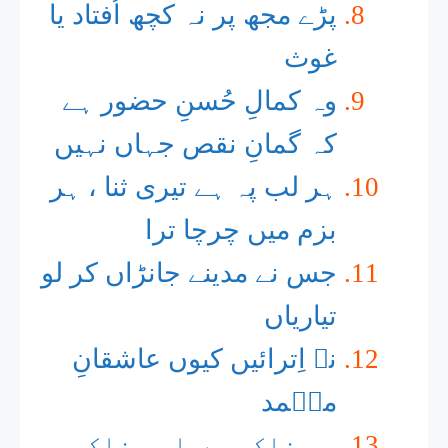
پڑے مجھ پر نہ کچھ اُفتاد یا
غوث
وہ کمالِ حُسنِ حضور ہے
کہ گمانِ نقص جہاں نہیں
ہر لب پہ ہے تیری ثنا ، ہر
بزم میں چرچا ترا
جس نے مدینے جانڑاں کر لو
تیاریاں
نہ اِترائیں کیوں عاشقانِ
محؐمد
ہم خاک ہیں اور خاک ہی