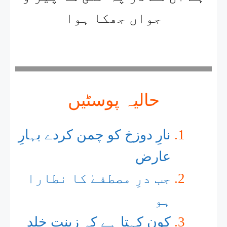
جواں جھکا ہوا
حالیہ پوسٹیں
نارِ دوزخ کو چمن کردے بہارِ
عارض​
جب درِ مصطفےٰ کا نطارا
ہو
کون کہتا ہے کہ زینت خلد