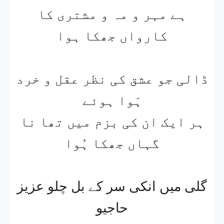
ہے مہر و مہ و مشتری کا
کارواں جھکا ہوا
ڈالی جو عشق کی نظر عقل و خرد
ہَوا ہوئے
ہر ایک ان کی بزم میں تھا نا
گہاں جھکا ہُوا
گلی میں انکی سر کے بل چلو عزیز
حاجیو