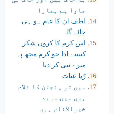
ماوا ہے ہمارا
لطف ان کا عام ہو ہی
جائے گا
اس کرم کا کروں شکر
کیسے ادا جو کرم مجھ پہ
میرے نبی کر دیا
رُبا عیات
میں تو پنجتن کا غلام
ہوں میں مرید
خیرالانام ہوں